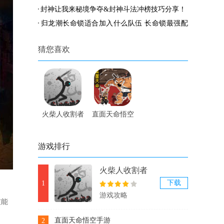
封神让我来秘境争夺&封神斗法冲榜技巧分享！
归龙潮长命锁适合加入什么队伍 长命锁最强配
队方案一览
猜您喜欢
火柴人收割者
直面天命悟空
内置修改器手
手游
游
游戏排行
火柴人收割者
内置修改器手
下载
1
游
游戏攻略
技能
直面天命悟空手游
2