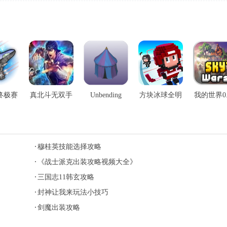
终极赛
真北斗无双手
Unbending
方块冰球全明
我的世界0.
手游
游
Land手游
星手游
手游
穆桂英技能选择攻略
《战士派克出装攻略视频大全》
三国志11韩玄攻略
封神让我来玩法小技巧
剑魔出装攻略