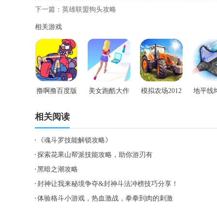
下一篇：
英雄联盟狗头攻略
相关游戏
撸啊撸百度版
美女跑酷大作
模拟农场2012
地平线
手游
战手游
手游
道竞技
相关阅读
《魂斗罗技能解锁攻略》
探索花果山帮派技能攻略，助你游刃有
黑暗之潮攻略
封神让我来秘境争夺&封神斗法冲榜技巧分享！
体验格斗小游戏，热血激战，拳拳到肉的刺激