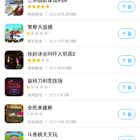
下 载
角色扮演
大小:210.29 MB
警察大追捕
下 载
赛车竞速
大小:147.66 MB
你好冰尖叫吓人邻居2
下 载
冒险解谜
大小:34.5 MB
旋转刀剑竞技场
下 载
休闲益智
大小:1.8 GB
全民来建桥
下 载
其他游戏
大小:146.13 MB
斗兽棋天天玩