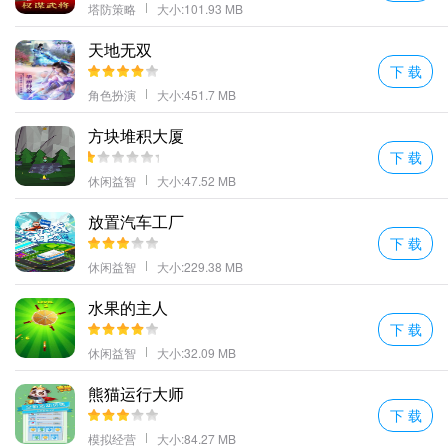
塔防策略
大小:101.93 MB
天地无双
下 载
角色扮演
大小:451.7 MB
方块堆积大厦
下 载
休闲益智
大小:47.52 MB
放置汽车工厂
下 载
休闲益智
大小:229.38 MB
水果的主人
下 载
休闲益智
大小:32.09 MB
熊猫运行大师
下 载
模拟经营
大小:84.27 MB