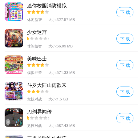
迷你校园消防模拟
下 载
休闲益智
大小:327.57 MB
少女迷宫
下 载
休闲益智
大小:66.09 MB
美味巴士
下 载
模拟经营
大小:571.33 MB
斗罗大陆山雨欲来
下 载
竞技对战
大小:1.5 GB
刀剑异闻传
下 载
竞技对战
大小:587.43 MB
三界战歌诛仙剑阵