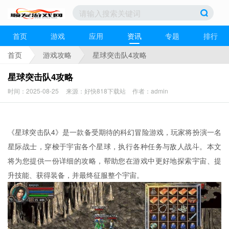
首页
游戏
应用
资讯
专题
排行
首页
游戏攻略
星球突击队4攻略
星球突击队4攻略
时间：2025-08-25
来源：好快818下载站
作者：admin
《星球突击队4》是一款备受期待的科幻冒险游戏，玩家将扮演一名
星际战士，穿梭于宇宙各个星球，执行各种任务与敌人战斗。本文
将为您提供一份详细的攻略，帮助您在游戏中更好地探索宇宙、提
升技能、获得装备，并最终征服整个宇宙。