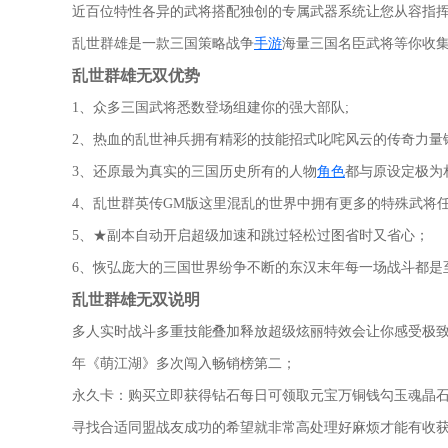
近百位特性各异的武将搭配独创的专属武器系统让您从容指
乱世群雄是一款三国策略战争
手游
海量三国名臣武将等你收
乱世群雄无双优势
1、众多三国武将悉数登场组建你的强大部队;
2、热血的乱世神兵拥有精彩的技能招式叱咤风云的传奇力量
3、还原最为真实的三国历史所有的人物
角色
都与原设定极为
4、乱世群英传GM版这里混乱的世界中拥有更多的特殊武将
5、★副本自动开启超级加速和跳过轻松过图省时又省心；
6、恢弘庞大的三国世界纷争不断的东汉末年每一场战斗都是
乱世群雄无双说明
多人实时战斗多重技能叠加释放超级炫丽特效会让你感受极
年《萌江湖》多次闯入畅销榜第二；
永久卡：购买立即获得钻石每日可领取元宝万铜钱勾玉魂晶
寻找合适同盟战友成功的希望就非常高处理好麻烦才能有收