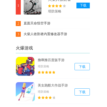
内置修改器手
下载
1
游
塔防策略
直面天命悟空手游
2
下载
火柴人收割者内置修改器手游
3
下载
火爆游戏
撸啊撸百度版手游
塔防策略
下载
美女跑酷大作战手游
塔防策略
下载