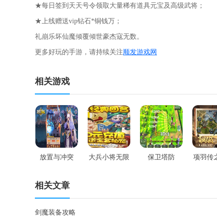
★每日签到天天号令领取大量稀有道具元宝及高级武将；
★上线赠送vip钻石*铜钱万；
礼崩乐坏仙魔倾覆倾世豪杰寇无数。
更多好玩的手游，请持续关注
顺发游戏网
相关游戏
放置与冲突
大兵小将无限
保卫塔防
项羽传
版
相关文章
剑魔装备攻略