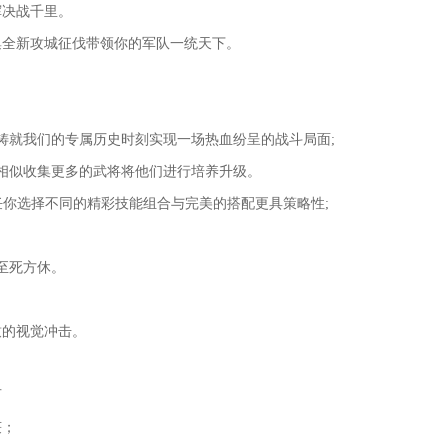
挥决战千里。
集全新攻城征伐带领你的军队一统天下。
铸就我们的专属历史时刻实现一场热血纷呈的战斗局面;
相似收集更多的武将将他们进行培养升级。
任你选择不同的精彩技能组合与完美的搭配更具策略性;
至死方休。
致的视觉冲击。
石
获；