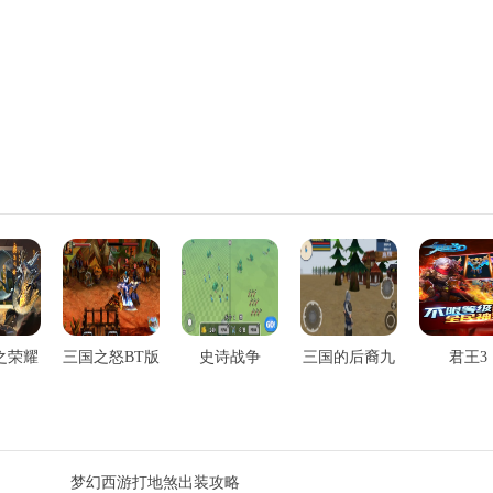
之荣耀
三国之怒BT版
史诗战争
三国的后裔九
君王3
游版
梦幻西游打地煞出装攻略