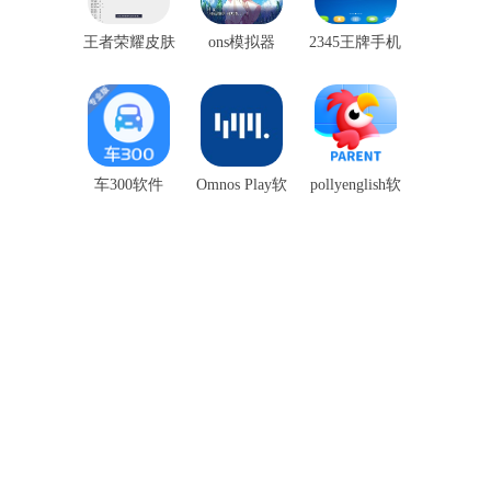
王者荣耀皮肤
ons模拟器
2345王牌手机
盒子
助手
车300软件
Omnos Play软
pollyenglish软
件
件