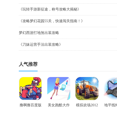
《玩转手游新征途，称号攻略大揭秘》
《攻略梦幻花园55关，快速闯关指南！》
梦幻西游打地煞出装攻略
《刀妹运营手法出装攻略》
人气推荐
撸啊撸百度版
美女跑酷大作
模拟农场2012
地平线
手游
战手游
手游
道竞技