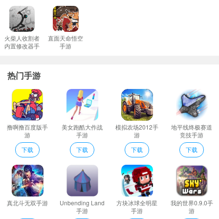
游戏内的外星之旅是非常的精彩还需要获得各种外星人的操作权限
每种外星人的战斗方式都会更加不同;
太空狼人杀中文版说明
火柴人收割者
直面天命悟空
内置修改器手
手游
1、可以选择多种不同的模式如单人对战组队对战组队比赛等让游戏
游
方式更加新颖。
热门手游
2、玩家需要想办法找出人群中的内鬼并且通过投票环节来放逐某位
玩家。
3、非常刺激的一款休闲竞技游戏游戏的玩法特别的简单烧脑你每进
行的一步都要特别的小心千万不要大意了不然容易被别人
撸啊撸百度版手
美女跑酷大作战
模拟农场2012手
地平线终极赛道
4、炫酷的武器精美的角色皮肤统统免费获取枪可以马但皮肤一定要
游
手游
游
竞技手游
帅！
下载
下载
下载
下载
5、邀请您的朋友一起玩找出所有的鬼魂玩具有挑战性的感觉整个网
络可以在线一起玩。
6、船员要通过各种蛛丝马迹寻找线索找出变种人将其击杀完成飞船
的正常运行。
真北斗无双手游
Unbending Land
方块冰球全明星
我的世界0.9.0手
7、玩法简单潜藏在黑暗之中看准时机进行暗杀。
手游
手游
游