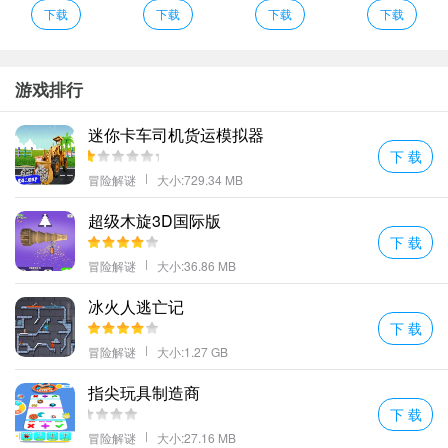
太空狼人杀中文版评价
下载
下载
下载
下载
更多的挑战玩法以及大量的特色体验过程都是能够亲身让你感受其
中精彩按照具体的颜色以及太空人形象进行不断排序。
精美的D制作尽情享受酣畅淋漓的战斗吧！
游戏排行
你们之中每个人的身份都不同每个玩家都有属于自己的同伴尽快找
迷你卡车司机货运模拟器
到他
下 载
简洁的画面设计了众多的场景玩家可以进入到不同的场景当中开始
冒险解谜
大小:729.34 MB
追逐躲猫猫挑战！
太空狼人杀中文版编辑心得
超级木旋3D国际版
下 载
这样会显得在后续的冒险中没有危机感和压迫感玩家能够保持一个
冒险解谜
大小:36.86 MB
无所谓的状态进行冒险。
超多不同的太空背景玩家可以选择每一个背景都能为你带来不同的
冰火人逃亡记
下 载
游戏乐趣玩家可以自由选择不同的玩法。
冒险解谜
大小:1.27 GB
建造指挥部招募更多强大的合成人来完成任务。
游戏的画面简洁而不简单营造出逼真的体验无论是场景还是玩法都
指尖玩具制造商
很真实。
下 载
更多好玩的手游，请持续关注顺发游戏网
冒险解谜
大小:27.16 MB