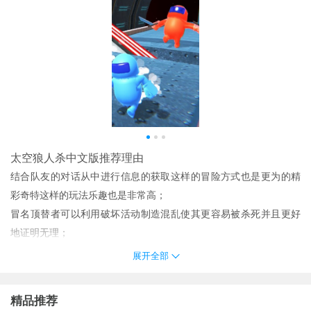
太空狼人杀中文版推荐理由
结合队友的对话从中进行信息的获取这样的冒险方式也是更为的精
彩奇特这样的玩法乐趣也是非常高；
冒名顶替者可以利用破坏活动制造混乱使其更容易被杀死并且更好
地证明无理；
是一款另类的太空狼人杀题材跑酷游戏让玩家体验跑酷挑战。
展开全部
更多新颖刺激的闯关内容你可以不断解锁带来更多不同的选择等你
体验。
精品推荐
简单的铁箱车架由钢制成光线昏暗营造出紧张的气氛；