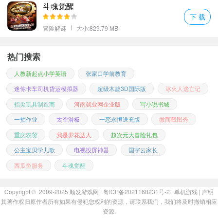
斗魂觉醒
下 载
冒险解谜
大小:829.79 MB
热门搜索
人教新起点小学英语
张家口学前教育
迷你卡车司机货运模拟器
超级木旋3D国际版
冰火人逃亡记
指尖玩具制造商
河南就业网企业版
写小说书城
一拍作业
太空滑板
一恋永恒送充版
微商截图秀
重庆农贸
我是养花达人
超次元大冒险礼包
公主宝贝学儿歌
电视投屏神器
国字云家长
西瓜鱼服务
斗魂觉醒
Copyright © 2009-2025
顺发游戏网
| 粤ICP备2021168231号-2 |
单机游戏
|
声明
其著作权归原作者所有如果有侵犯您权利的资源，请联系我们，我们将及时撤销相应
资源.