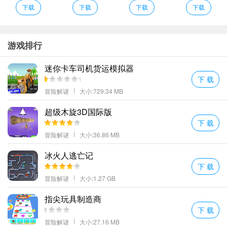
玩家带来很好的游戏体验。
下载
下载
下载
下载
三族之争刺激非凡尽情诠释个人的超凡快感满足你的多种欲望与需
求享受过程中的酣畅淋漓。
◎冒险者等级达到级开启系统点击宠物即可打开觉醒界面
游戏排行
记得增加耐力体力溢出的情况优化不然什么人都可以随便刷了。
迷你卡车司机货运模拟器
更多好玩的手游，请持续关注顺发游戏网
下 载
冒险解谜
大小:729.34 MB
超级木旋3D国际版
下 载
冒险解谜
大小:36.86 MB
冰火人逃亡记
下 载
冒险解谜
大小:1.27 GB
指尖玩具制造商
下 载
冒险解谜
大小:27.16 MB