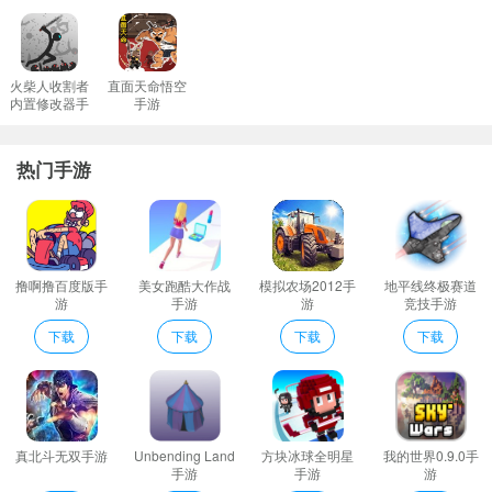
魔王与迷宮特色
1、◎宠物觉醒后可增加多种宠物被动技能。
2、独有的恋爱结婚系统帮你在新月大陆找到你命中注定的另一半。
火柴人收割者
直面天命悟空
内置修改器手
手游
无论你们是男女男男或女女为爱人带来令人怦然心动的浪漫婚礼。
游
3、甜咸阵营之争无尽的战斗就在前方等着你加入！
热门手游
4、可以通过收集大量的神兵武器变强当然这个过程很漫长就是了。
5、拥有更强的力量进行战斗游戏内的每种作战方式都会更加的激烈
刺激还能给自己带来更为新奇的操作乐趣。
魔王与迷宮亮点
撸啊撸百度版手
美女跑酷大作战
模拟农场2012手
地平线终极赛道
游戏中的职业丰富玩家的角色达到一定等级还能进行转职这给了玩
游
手游
游
竞技手游
家更多的挑战。
下载
下载
下载
下载
◎通过护送等活动获得声望提升声望称号等级称号越高级带来的属
性越强大
◎通过护送等活动获得声望提升声望称号等级称号越高级带来的属
性越强大
真北斗无双手游
Unbending Land
方块冰球全明星
我的世界0.9.0手
游戏当中有着很多经典的游戏情节能够让玩家有身临其境的感觉给
手游
手游
游