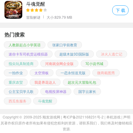
斗魂觉醒
下 载
冒险解谜
大小:829.79 MB
热门搜索
人教新起点小学英语
张家口学前教育
迷你卡车司机货运模拟器
超级木旋3D国际版
冰火人逃亡记
指尖玩具制造商
河南就业网企业版
写小说书城
一拍作业
太空滑板
一恋永恒送充版
微商截图秀
重庆农贸
我是养花达人
超次元大冒险礼包
公主宝贝学儿歌
电视投屏神器
国字云家长
西瓜鱼服务
斗魂觉醒
Copyright © 2009-2025
顺发游戏网
| 粤ICP备2021168231号-2 |
单机游戏
|
声明
其著作权归原作者所有如果有侵犯您权利的资源，请联系我们，我们将及时撤销相应
资源.