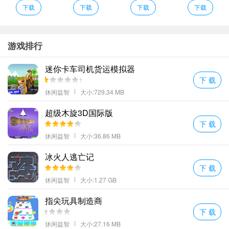
多种多样的类型的色彩图画游戏中还有很多的能够上手的填色玩法
下载
下载
下载
下载
并且游戏超简单。
各种喜好的主题：花卉动物曼荼罗和更多。
数字绘画彩色星球特色
游戏排行
不需要你自行涂色根据数字选择颜色进行填涂即可
迷你卡车司机货运模拟器
各种喜好的主题：花卉动物曼荼罗和更多!
下 载
游戏具有简单的绘画风格和精美的场景设计每个人都需要设计独特
休闲益智
大小:729.34 MB
的图片来覆盖整个环境。
超级木旋3D国际版
玩家可以轻松的绘画无纸化的创作更加轻松
下 载
更多好玩的手游，请持续关注顺发游戏网
休闲益智
大小:36.86 MB
冰火人逃亡记
下 载
休闲益智
大小:1.27 GB
指尖玩具制造商
下 载
休闲益智
大小:27.16 MB