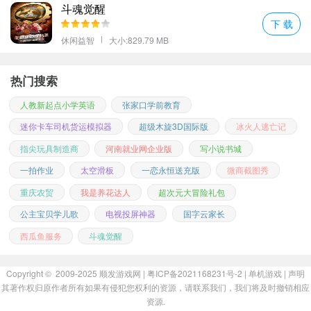
斗魂觉醒
下 载
休闲益智
大小:829.79 MB
热门搜索
人教新起点小学英语
张家口学前教育
迷你卡车司机货运模拟器
超级木旋3D国际版
冰火人逃亡记
指尖玩具制造商
河南就业网企业版
写小说书城
一拍作业
太空滑板
一恋永恒送充版
微商截图秀
重庆农贸
我是养花达人
超次元大冒险礼包
公主宝贝学儿歌
电视投屏神器
国字云家长
西瓜鱼服务
斗魂觉醒
Copyright © 2009-2025
顺发游戏网
| 粤ICP备2021168231号-2 |
单机游戏
|
声明
其著作权归原作者所有如果有侵犯您权利的资源，请联系我们，我们将及时撤销相应
资源.