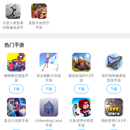
超高的游戏自由度您可以自由绘制独特的创意图案让您获得更高的
积分奖励。
趣味性十足的模式有很多的能够上手的数字填色玩法在等待玩家的
火柴人收割者
直面天命悟空
内置修改器手
手游
体验和游戏。
游
数字绘画彩色星球亮点
热门手游
1、游戏中可以自由选择不同的难度模式每一个模式都有不同的玩法
挑战不同的关卡玩法丰富多样。
2、您不必担心我们的内容质量差所有的模板都是经过精心筛选的张
张都是精品。
撸啊撸百度版手
美女跑酷大作战
模拟农场2012手
地平线终极赛道
3、任务勋章做任务升等级领取道具奖励和的精美勋章!
游
手游
游
竞技手游
4、简单刺激的指尖操作未知复杂的竟技挑战自我。
下载
下载
下载
下载
数字绘画彩色星球说明
有着各种绘画作品可以任玩家自由的进行涂色
你还可以自由发挥创造出不一样的作品做一个自己的艺术家在绘画
的同时释放压力让你每天不无聊。
真北斗无双手游
Unbending Land
方块冰球全明星
我的世界0.9.0手
还能把在涂色星球涂的话分享给家人朋友或是社交软件上
手游
手游
游