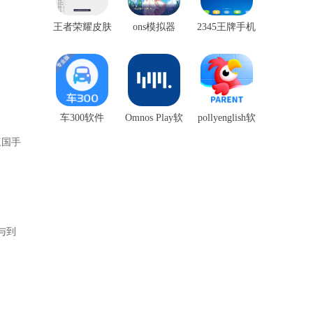
王者荣耀皮肤
ons模拟器
2345王牌手机
盒子
助手
车300软件
Omnos Play软
pollyenglish软
件
件
三国手
与到