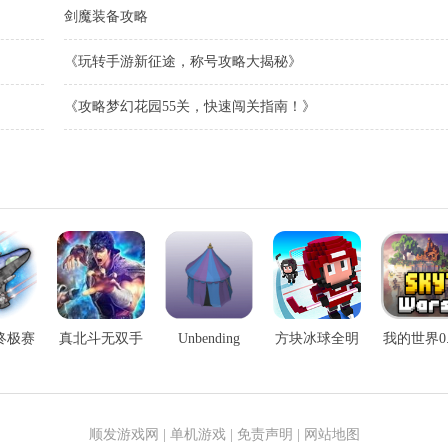
剑魔装备攻略
《玩转手游新征途，称号攻略大揭秘》
《攻略梦幻花园55关，快速闯关指南！》
终极赛
真北斗无双手
Unbending
方块冰球全明
我的世界0.
手游
游
Land手游
星手游
手游
顺发游戏网
|
单机游戏
|
免责声明
|
网站地图