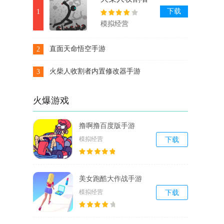
内置修改器手
下载
1
游
模拟经营
直面天命悟空手游
2
下载
火柴人收割者内置修改器手游
3
下载
火爆游戏
撸啊撸百度版手游
模拟经营
下载
美女跑酷大作战手游
模拟经营
下载