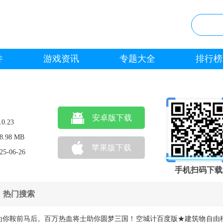
件
游戏资讯
专题大全
排行榜
安卓版下载
.0.23
8.98 MB
苹果版下载
25-06-26
手机扫码下载
热门搜索
为你鞍前马后。百万热血将士助你圆梦三国！空城计百度版★建筑物自由