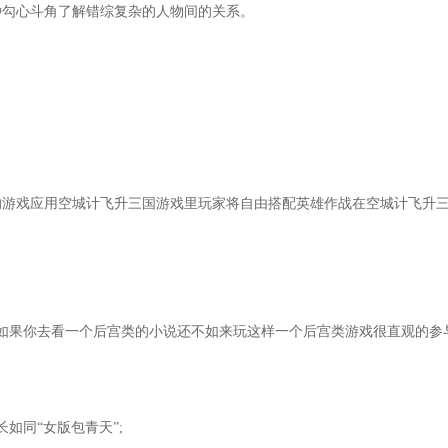
种勾心斗角了解错综复杂的人物间的关系。
的游戏应用空城计飞升三国游戏里玩家将自由搭配英雄作战在空城计飞升
如果你去看一个后宫类的小说还不如来玩这样一个后宫类游戏很直观的参
如同“女版包青天”;