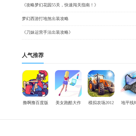
《攻略梦幻花园55关，快速闯关指南！》
梦幻西游打地煞出装攻略
《刀妹运营手法出装攻略》
人气推荐
撸啊撸百度版
美女跑酷大作
模拟农场2012
地平线
手游
战手游
手游
道竞技