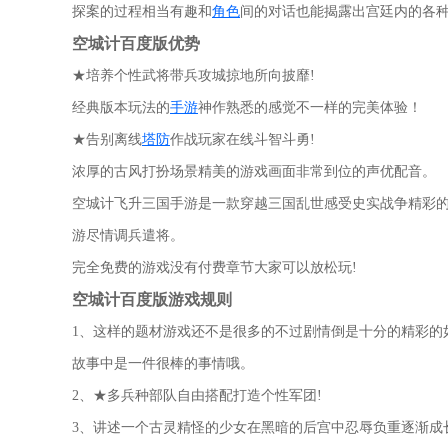
探案的过程相当有趣和
角色
间的对话也能揭露出宫廷内的各
空城计百度版优势
★培养个性武将带兵攻城掠地所向披靡!
经典版本玩法的
手游
神作熟悉的感觉不一样的完美体验！
★告别离线
塔防
作战玩家在线斗智斗勇!
浓厚的古风打扮场景精美的游戏画面非常到位的声优配音。
空城计飞升三国手游是一款穿越三国乱世感受史实战争精彩
游尽情调兵遣将。
完全免费的游戏没有付费章节大家可以放松玩!
空城计百度版游戏规则
1、这样的题材游戏还不是很多的不过剧情倒是十分的精彩的
故事中是一件很棒的事情哦。
2、★多兵种部队自由搭配打造个性军团!
3、讲述一个古灵精怪的少女在黑暗的后宫中忍辱负重逐渐成长