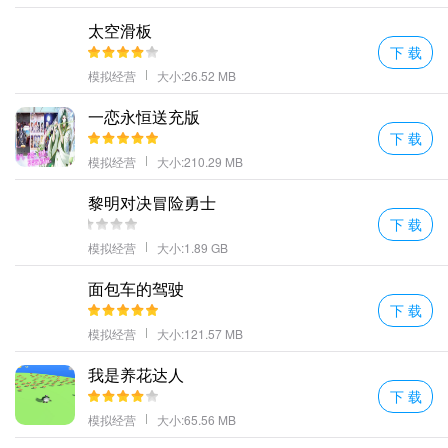
小伙伴就下载体验一下吧。
太空滑板
放置厨神优势
下 载
赚取金币来购买更多的店铺开设连锁店。
模拟经营
大小:26.52 MB
获取更多的食材制作更好的菜肴(配料与其他食材相结合所以尽量找
一恋永恒送充版
到最好的组合!)
下 载
之后服务员将厨师创造的菜肴运送到餐厅并从中获利。
模拟经营
大小:210.29 MB
一款非常好玩的模拟经营游戏从一家小小美食店铺发展到富可敌国
黎明对决冒险勇士
的美食大亨开始的时候需要不断
下 载
更多好玩的手游，请持续关注顺发游戏网
模拟经营
大小:1.89 GB
面包车的驾驶
下 载
模拟经营
大小:121.57 MB
我是养花达人
下 载
模拟经营
大小:65.56 MB