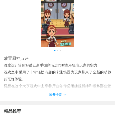
放置厨神点评
难度设计恰到好处让新手循序渐进同时也考验老玩家的实力；
游戏之中采用了非常轻松有趣的卡通场景为玩家带来了全新的萌趣
的烹饪体验。
要想在这个大亨游戏中主宰餐厅业务你必须揉捏搅拌和锻炼那些管
理游戏特权就像一个模拟游戏中的专业厨师一样！
展开全部
如果你觉得自己不能再进步了那么根据自己的统计数据退休并培养
成长的学生。
精品推荐
努力证明你的大亨游戏和闲置模拟器的天赋不仅在厨房而且在经理