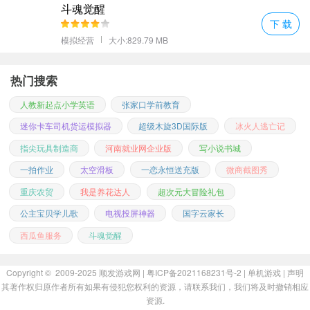
斗魂觉醒
下 载
模拟经营
大小:829.79 MB
热门搜索
人教新起点小学英语
张家口学前教育
迷你卡车司机货运模拟器
超级木旋3D国际版
冰火人逃亡记
指尖玩具制造商
河南就业网企业版
写小说书城
一拍作业
太空滑板
一恋永恒送充版
微商截图秀
重庆农贸
我是养花达人
超次元大冒险礼包
公主宝贝学儿歌
电视投屏神器
国字云家长
西瓜鱼服务
斗魂觉醒
Copyright © 2009-2025
顺发游戏网
| 粤ICP备2021168231号-2 |
单机游戏
|
声明
其著作权归原作者所有如果有侵犯您权利的资源，请联系我们，我们将及时撤销相应
资源.