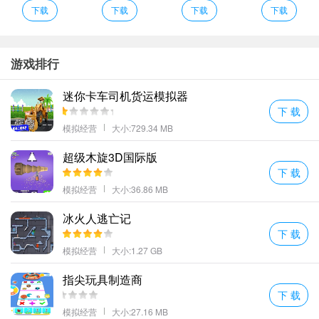
开放更多的食谱玩家可以学习更多的菜谱来烹饪食物还可以自己开
下载
下载
下载
下载
发新的食物；
放置厨神编辑心得
厨师学院的场景非常逼真玩家可以真实感受到烹饪的乐趣；
游戏排行
包含了众多不同口味的美食菜单可以让玩家来进行尝试带给游戏更
迷你卡车司机货运模拟器
多的期待感。
下 载
多种不同的厨具食材和食谱丰富多样的体验；
模拟经营
大小:729.34 MB
轻松舒适的背景音乐和音效放松你的心情。
超级木旋3D国际版
游戏的画面是非常治愈的游戏人物卡通的非常搞笑。
下 载
放置厨神介绍
模拟经营
大小:36.86 MB
不同的玩家玩法不同不同的烹饪组合效果也大不相同；
完成每一个客户的需求来提升自己的声望。
冰火人逃亡记
下 载
玩家们需要制作出更多美味的食物来吸引更多的客户从中赚取丰厚
模拟经营
大小:1.27 GB
的经济利益。
改变菜单可以吸引更多的客人到你的学院；
指尖玩具制造商
放置厨师学院手游最新版下载这款游戏小编本人也下载了游戏中为
下 载
玩家准备了许多经营玩法可以带给玩家不一样的游戏体验感兴趣的
模拟经营
大小:27.16 MB