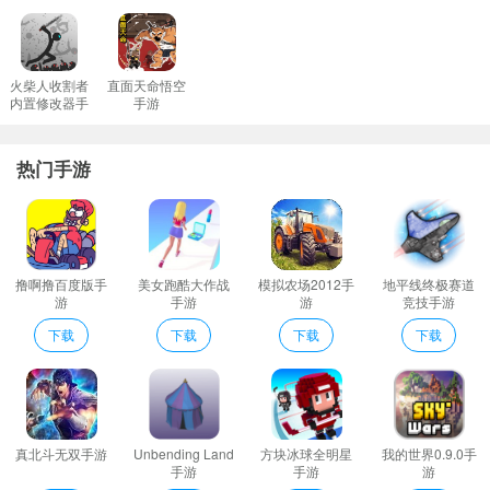
的椅子上！
放置厨神游戏规则
1、挑战徘徊的厨师越来越难以获得巨大收益(玩家有可能失败所以
火柴人收割者
直面天命悟空
内置修改器手
手游
需要想办法避开一些厨艺挑战)。
游
2、用令人兴奋的永无止境的管理游戏挑战来发展你的美食帝国！
热门手游
3、游戏中出现的音效以及游戏中的界面都是极具观赏性和娱乐性的
烹饪体验更佳。
4、在您的餐厅所在的区域建造一些建筑物这样人们就可以花更多的
钱购买美味的菜肴!
撸啊撸百度版手
美女跑酷大作战
模拟农场2012手
地平线终极赛道
5、尽量善用食材有计划地做出美味的菜肴；
游
手游
游
竞技手游
放置厨神推荐理由
下载
下载
下载
下载
精致唯美的游戏画面经典卡通的游戏主题带来全新不一样的模拟经
营游戏体验;
升级店铺制作更多新食材来吸引客户。
烹饪令人垂涎欲滴的模拟游戏菜谱与点击游戏食谱将满足你的饥饿
真北斗无双手游
Unbending Land
方块冰球全明星
我的世界0.9.0手
感新的闲置点击器口味！
手游
手游
游