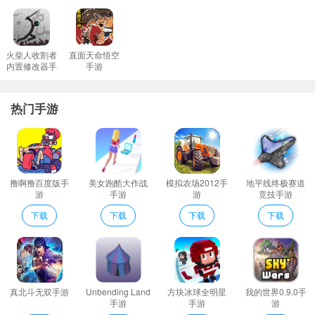
5、玩家还可以切换不同的挑战技巧只要玩家把握了过关的方法便可
以获得更多的提升。
6、玻璃杯一款火爆的手机玻璃杯游戏。在游戏中玩家需要通过画线
火柴人收割者
直面天命悟空
内置修改器手
手游
的方式来使水流到玻璃杯当中非常精彩喜欢的玩家可以下载挑战一
游
下！
热门手游
7、画风简约不失趣味气息题材新颖独特的玻璃塑造D休闲游戏。
玻璃杯2介绍
玻璃杯商店一款非常火爆的模拟经营游戏在这里玩家可以通过制作
各种玻璃杯进行售卖赚取收益游戏操作也非常简单易上手在这里尽
撸啊撸百度版手
美女跑酷大作战
模拟农场2012手
地平线终极赛道
情享受游戏带来的乐趣吧。
游
手游
游
竞技手游
随着您在游戏中获得更多奖励您可以购买稀有材料制作更厉害的杯
下载
下载
下载
下载
子。
倾泻而下的液体给予不同大小的给定任务的眼镜。
每关不止有一种过关方法你敢来接受挑战吗？
玻璃杯溢出红包版游戏玩法自由过关的方法可能不止一种展现你智
真北斗无双手游
Unbending Land
方块冰球全明星
我的世界0.9.0手
慧的时候到了
手游
手游
游