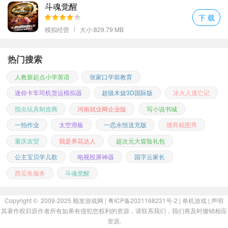
斗魂觉醒
下 载
模拟经营
大小:829.79 MB
热门搜索
人教新起点小学英语
张家口学前教育
迷你卡车司机货运模拟器
超级木旋3D国际版
冰火人逃亡记
指尖玩具制造商
河南就业网企业版
写小说书城
一拍作业
太空滑板
一恋永恒送充版
微商截图秀
重庆农贸
我是养花达人
超次元大冒险礼包
公主宝贝学儿歌
电视投屏神器
国字云家长
西瓜鱼服务
斗魂觉醒
Copyright © 2009-2025
顺发游戏网
| 粤ICP备2021168231号-2 |
单机游戏
|
声明
其著作权归原作者所有如果有侵犯您权利的资源，请联系我们，我们将及时撤销相应
资源.