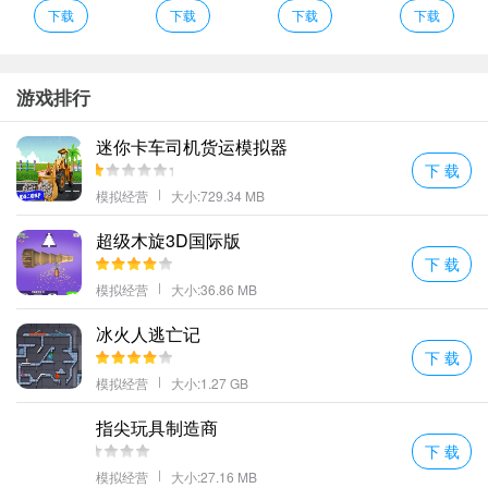
玻璃杯2点评
下载
下载
下载
下载
不同材料制作出来的东西是不一样的所以价格上面也是有着很大不
同的。
你将作为一名玻璃制造设计者你需要制作各种形状的玻璃。
游戏排行
玻璃杯溢出极速版需要将球从高空落下砸中屏幕上的玻璃杯让玻璃
迷你卡车司机货运模拟器
杯中的酒水溢出。
下 载
超多不同的关卡可以自由挑战轻松有趣的音乐赏析简单的运动规则
模拟经营
大小:729.34 MB
玻璃杯2评价
超级木旋3D国际版
一旦您在游戏中赚到了足够的钱就可以进行更艰难的制作旅程。
下 载
倾泻而下的液体给予不同大小的给定任务的眼镜。
模拟经营
大小:36.86 MB
玻璃杯是一款趣味十足的经典休闲解压小游戏自玻璃杯大热之后玻
璃杯这款玻璃杯终于推出了一样的玩法不一样的元素给你以更丰富
冰火人逃亡记
下 载
的体验。
模拟经营
大小:1.27 GB
玻璃杯溢出福利版丰富的关卡难度逐渐增加玩家可以体验到不一样
的难度挑战
指尖玩具制造商
玻璃杯溢出无限钻石金币版游戏界面非常简单融入了物理规则玩家
下 载
需要利用物理规则过关
模拟经营
大小:27.16 MB