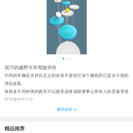
泥泞的越野卡车驾驶评价
不同的车辆还支持自定义的改装不是给它涂个颜色而已是全方面的
强化改装。
有很多不同种类的跑车可以随意选择顶级赛事让所有人的竞速变得
更加趣味性十足。
曲折的赛道环境增加了驾驶的乐趣从高到低更加刺激没有任何压
展开全部
力。
驾驶着令人惊叹的越野车完成各种挑战让你的朋友们对你敬佩可以
精品推荐
得到金币并在商店购买喜欢的东西。