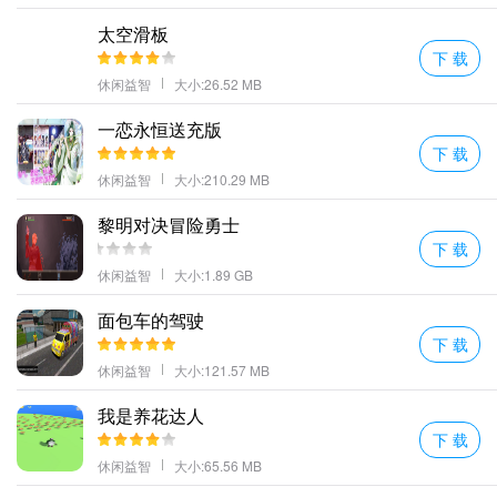
就可以来将小球释放出去了！
太空滑板
游戏的玩法非常真实因为玩家在这里基本不可能展现出超快的速度
下 载
关卡的地面非常崎岖。
休闲益智
大小:26.52 MB
泥泞的越野卡车驾驶介绍
一恋永恒送充版
1、注意不要翻转这些手推车很容易滚动超高清和逼真的地图场景玩
下 载
家在陡峭的山路上驾驶吉普车。
休闲益智
大小:210.29 MB
2、在高海拔赛道上享受飙车的激情在高层城市的顶层享受飙车的乐
黎明对决冒险勇士
趣。
下 载
3、有很多不同种类的跑车可以随意选择顶级赛事让所有人的竞速变
休闲益智
大小:1.89 GB
得更加趣味性十足。
4、通过各种操作玩家能够了解赛道的复杂你需要不断的进行加速让
面包车的驾驶
下 载
你能够离开这些复杂的路面。
休闲益智
大小:121.57 MB
5、事故频繁发生保持冷静排除危险立即采取行动。
更多好玩的手游，请持续关注顺发游戏网
我是养花达人
下 载
休闲益智
大小:65.56 MB