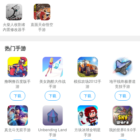
海量场景地图自由体验公路城市村庄等;
泥泞的越野卡车驾驶亮点
在玩法上面有充足的挑战空间玩家能够不断刷新自己的数据让你获
火柴人收割者
直面天命悟空
内置修改器手
手游
得更好的成绩。
游
商店中有很多的车辆模型挑选你最喜欢的赛车去完成今天的比赛任
热门手游
务。
道路上的有很多的障碍物这是一个巨大的考虑狭窄的道路是很难通
过的。
这款游戏里面的任务非常的多玩家在这里可以轻松的去完成任务得
撸啊撸百度版手
美女跑酷大作战
模拟农场2012手
地平线终极赛道
到奖励。
游
手游
游
竞技手游
泥泞的越野卡车驾驶游戏规则
下载
下载
下载
下载
拥有不同的等级关卡完成任务获得经验和金币解锁新的冒险。
赛道上的各种障碍增加了难度在超高速游戏中需要避开各种障碍
物。
超多不同的场景可以在其中赛跑并感受快乐利用超强的超车技术将
真北斗无双手游
Unbending Land
方块冰球全明星
我的世界0.9.0手
所有人全部打败。
手游
手游
游