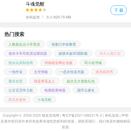
斗魂觉醒
下 载
休闲益智
大小:829.79 MB
热门搜索
人教新起点小学英语
张家口学前教育
迷你卡车司机货运模拟器
超级木旋3D国际版
冰火人逃亡记
指尖玩具制造商
河南就业网企业版
写小说书城
一拍作业
太空滑板
一恋永恒送充版
微商截图秀
重庆农贸
我是养花达人
超次元大冒险礼包
公主宝贝学儿歌
电视投屏神器
国字云家长
西瓜鱼服务
斗魂觉醒
Copyright © 2009-2025
顺发游戏网
| 粤ICP备2021168231号-2 |
单机游戏
|
声明
其著作权归原作者所有如果有侵犯您权利的资源，请联系我们，我们将及时撤销相应
资源.