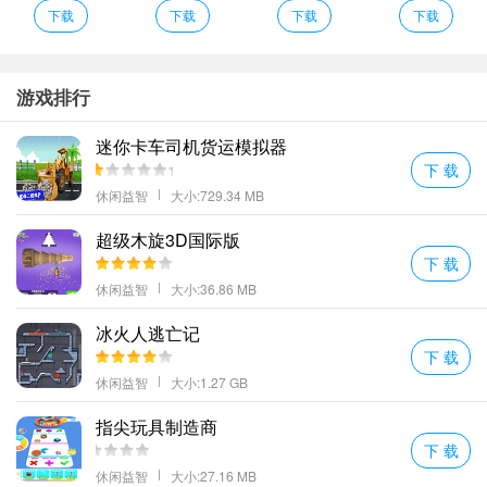
许多级别和挑战难度将逐渐增加每个级别都是全新的冒险并高度测
下载
下载
下载
下载
试玩家的驾驶水平。
每一次的竞技对决中都会有很多和你实力相当的线上玩家一同较量
尽情展示自己的操作技术实力开始这场疯狂的泥泞竞速吧。
游戏排行
采用创新的玩法需要转动的过程中完成跳跃。
迷你卡车司机货运模拟器
这款游戏里面的汽车非常的多玩家在这里可以解锁更多的汽车来闯
下 载
关。
休闲益智
大小:729.34 MB
泥泞的越野卡车驾驶说明
超级木旋3D国际版
无线欢乐的驾驶体验互动模式让你和好友之间模切配合完成任务；
下 载
超多不同的场景可以在其中赛跑并感受快乐利用超强的超车技术将
休闲益智
大小:36.86 MB
所有人全部打败。
使车辆在泥泞中平稳行驶以最大马力冲刺到底。
冰火人逃亡记
下 载
赛道上的各种障碍增加了难度在超高速游戏中需要避开各种障碍
休闲益智
大小:1.27 GB
物。
在空中做出各种极端的动作人和车的分离只是最基本的还有更困难
指尖玩具制造商
的等着你尝试。
下 载
游戏的操作难度是比较简单直观的玩家只需要通过一些简单的操作
休闲益智
大小:27.16 MB