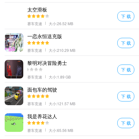
越野油轮货车介绍
太空滑板
双方车辆进行通过的时候只有刚好的距离通过稍微差一点就要酿成
下 载
事故了。
赛车竞速
大小:26.52 MB
将在曲折的道路上行驶各种类型的卡车应有尽有这将会是本年度最
一恋永恒送充版
佳的运输游戏。
下 载
包含两种不同的模式一种是飞行油轮模式另一种是越野油卡车油轮
赛车竞速
大小:210.29 MB
驾驶模式；
黎明对决冒险勇士
根据不同的道路地形选择合适的车型不同的车型有着不同的性能和
下 载
适应性。
赛车竞速
大小:1.89 GB
运送的货物越多你取得的奖励就越多从而提升你的卡车的性能。
复杂道路和挑战性任务以及各种天气和环境条件让你不断地挑战自
面包车的驾驶
下 载
己的驾驶技巧。
赛车竞速
大小:121.57 MB
越野油轮货车游戏规则
玩家需要更好的承担起自己作为一个金牌司机需要承担的责任将货
我是养花达人
物安全送达。
下 载
众多视角的切换能够帮助你看清楚前方的道路随时都是有可能发生
赛车竞速
大小:65.56 MB
很多危险；