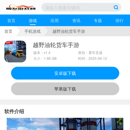
首页
游戏
应用
资讯
专题
排行
首页
手机游戏
越野油轮货车手游
越野油轮货车手游
版本：v1.4
类别：赛车竞速
大小：1.96 GB
时间：2025-06-12
安卓版下载
苹果版下载
软件介绍