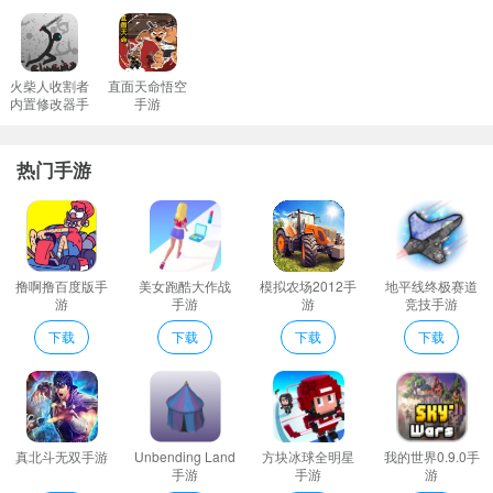
不同的场景中有各种不同的游戏技巧和操作方式寻找它们并不断的
进行提升吧！
感受一场真实的竞速赛车大作战驾驶油罐车可以去任何想去的地
火柴人收割者
直面天命悟空
内置修改器手
手游
方。
游
越野油罐运输卡车司机十分优质油罐车模拟驾驶玩法手游在这款游
热门手游
戏中玩家将模拟驾驶油罐车在复杂道路的上行驶来完成各类特殊的
运输任务。
越野油轮货车优势
采用的是真实的卡斯特地貌玩家需要穿过一些隧道尽情的展开不一
撸啊撸百度版手
美女跑酷大作战
模拟农场2012手
地平线终极赛道
样的挑战;
游
手游
游
竞技手游
定制你的卡车的外观有各种各样的贴纸油漆和轮胎的
下载
下载
下载
下载
如同坐在汽车中一般你可以启动汽车去任何想去的地方冒险。游戏
中各种驾驶模式可以体验。
越野油轮卡车手游是一款卡车竞速驾驶游戏应用越野油轮卡车游戏
结合了真实和有趣的驾驶物理原理玩家将创建完成任务在越野油轮
真北斗无双手游
Unbending Land
方块冰球全明星
我的世界0.9.0手
卡车手游规定时间内完成目标。
手游
手游
游