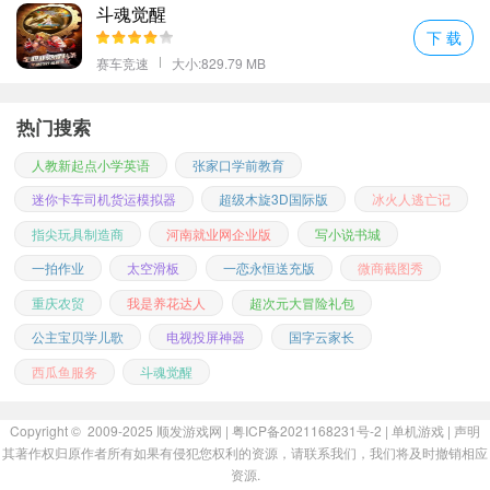
斗魂觉醒
匀速前进油罐车的运输不能出现差错真实刺激的闯关历险体验十分
下 载
疯狂的竞速挑战。
赛车竞速
大小:829.79 MB
越野油罐车是一款油罐车模拟驾驶游戏。越野油罐车游戏里玩家将
扮演一名油罐车车司机在各种逼真的崎岖山路上开始你的越野驾驶
热门搜索
旅程。
人教新起点小学英语
张家口学前教育
解锁更多的城市地图完成更多的驾驶和运输控制车辆平安行驶。
迷你卡车司机货运模拟器
超级木旋3D国际版
冰火人逃亡记
模拟类型的驾驶体验带给你绝对真实的操作超多的不同卡车可以选
指尖玩具制造商
河南就业网企业版
写小说书城
择；
真实的关卡挑战每一轮的竞赛都十分刺激玩法轻松享受十分精彩的
一拍作业
太空滑板
一恋永恒送充版
微商截图秀
历险。
重庆农贸
我是养花达人
超次元大冒险礼包
越野油轮货车点评
公主宝贝学儿歌
电视投屏神器
国字云家长
将从炼油厂开出油轮货运飞行卡车并通过越野的方式在诸如山区加
西瓜鱼服务
斗魂觉醒
油站的不同位置运送石油；
您必须在这艘油轮燃油货物上用油罐车开一辆长重的重型卡车；
Copyright © 2009-2025
顺发游戏网
| 粤ICP备2021168231号-2 |
单机游戏
|
声明
履行作为运输车司机的责任并安全到达加油站强制加油站和定点目
其著作权归原作者所有如果有侵犯您权利的资源，请联系我们，我们将及时撤销相应
的地。
资源.