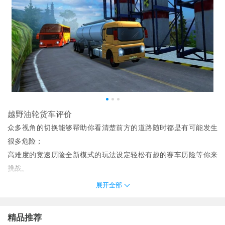
越野油轮货车评价
众多视角的切换能够帮助你看清楚前方的道路随时都是有可能发生
很多危险；
高难度的竞速历险全新模式的玩法设定轻松有趣的赛车历险等你来
挑战。
真实的关卡挑战每一轮的竞赛都十分刺激玩法轻松享受十分精彩的
展开全部
历险。
越野油轮卡车手游是一款经过了专业团队打造玩法十分多样的赛车
精品推荐
竞速类游戏玩家将会在越野油轮卡车游戏里驾驶一辆游轮车进行