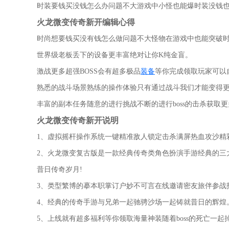
时装要钱买没钱怎么办问题不大游戏中小怪也能爆时装没钱也
火龙微变传奇新开编辑心得
时尚想要钱买没有钱怎么做问题不大怪物在游戏中也能突破
世界级老板丢下的设备更丰富绝对让你K纯金盲。
激战更多超强BOSS会有超多极品
装备
等你完成领取玩家可以
熟悉的战斗场景熟练的操作体验只有通过战斗我们才能变得
丰富的副本任务随意的进行挑战不断的进行boss的击杀获取
火龙微变传奇新开说明
1、虚拟摇杆操作系统一键精准敌人锁定击杀满屏热血攻沙精
2、火龙微变复古版是一款经典传奇类角色扮演手游经典的三
昔日传奇岁月!
3、类型繁博的摹本职掌订户妙不可言在线邀请密友旅伴参战
4、经典的传奇手游与兄弟一起驰骋沙场一起铸就昔日的辉煌
5、上线就有超多福利等你领取海量神装随着boss的死亡一起