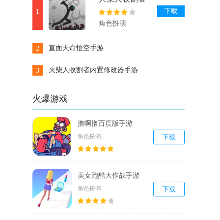
内置修改器手
下载
1
游
角色扮演
直面天命悟空手游
2
下载
火柴人收割者内置修改器手游
3
下载
火爆游戏
撸啊撸百度版手游
角色扮演
下载
美女跑酷大作战手游
角色扮演
下载