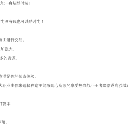
能一身炫酷时装!
时尚没有钱也可以酷时尚！
自由进行交易。
更加强大。
更多的资源。
彩满足你的传奇体验。
大职业由你来选择在这里能够随心所欲的享受热血战斗王者降临逐鹿沙城
打复本
。
掉落。