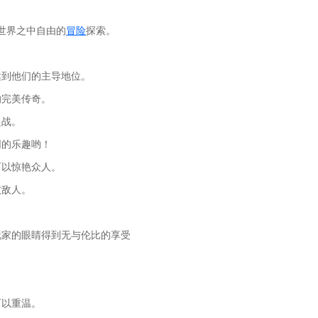
世界之中自由的
冒险
探索。
达到他们的主导地位。
的完美传奇。
之战。
同的乐趣哟！
可以惊艳众人。
败敌人。
玩家的眼睛得到无与伦比的享受
可以重温。