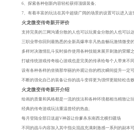
6、探索各种创新内容轻松获得顶级装备;
7、有着丰富的玩法在其中超级广阔的场景的设置可以进入这
火龙微变传奇新开评价
支持完美的三网沟通分散的人也可以玩黄金分散的人也可以
三职业带你回到最熟悉的全新高爆率非凡热血畅玩激情微变
多样对决激情乱斗实时操作使用各种技能来展开刺激的荣耀
打破传统游戏传奇核心游戏也是完美的传承给每个人带来不
设有各种各样的坐骑那华丽的外观让你的档次瞬间提升一定
不断的强化自己的装备让你的战斗变得更为强悍更能轻松击
火龙微变传奇新开介绍
绘画的质量和风格都是一流的技法和各种环境都相当精致让
经典的传奇游戏玩法重温曾经的热血;
每月登陆全部日送超V神器让你爹杀东南西北横扫疆场
不同的战斗内容加入其中指尖混战充满刺激感一系列的副本