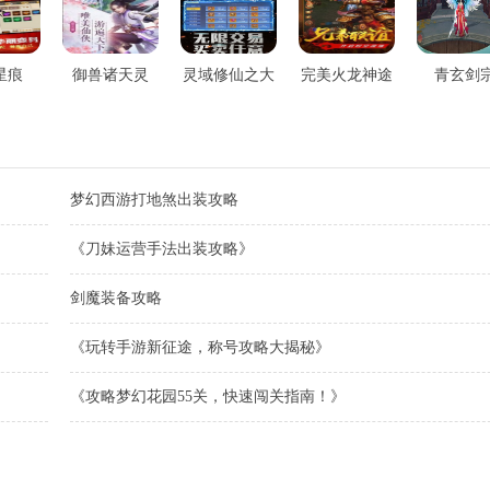
星痕
御兽诸天灵
灵域修仙之大
完美火龙神途
青玄剑
千劫主
梦幻西游打地煞出装攻略
《刀妹运营手法出装攻略》
剑魔装备攻略
《玩转手游新征途，称号攻略大揭秘》
《攻略梦幻花园55关，快速闯关指南！》