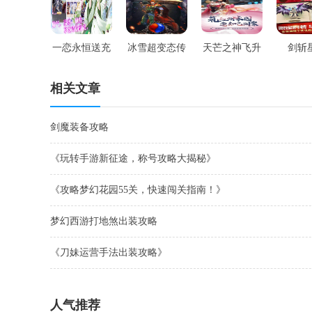
一恋永恒送充
冰雪超变态传
天芒之神飞升
剑斩
版
奇
版
相关文章
剑魔装备攻略
《玩转手游新征途，称号攻略大揭秘》
《攻略梦幻花园55关，快速闯关指南！》
梦幻西游打地煞出装攻略
《刀妹运营手法出装攻略》
人气推荐