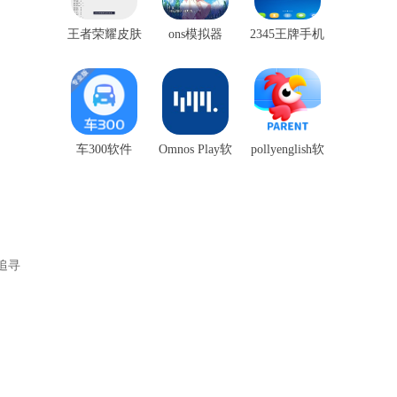
王者荣耀皮肤
ons模拟器
2345王牌手机
盒子
助手
车300软件
Omnos Play软
pollyenglish软
件
件
追寻