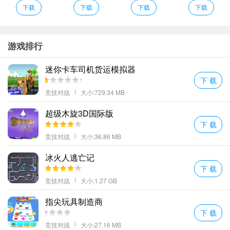
自由组合战斗组合击杀更多的敌人利用特殊的奖励效果！
下载
下载
下载
下载
英雄超级技能：召唤龙冲击波能量环魔拳
每一个师门岗位都是有不一样的特点专业技能特性和外型造型设计
有差别。
游戏排行
影龙传推荐理由
迷你卡车司机货运模拟器
游戏中的界面很漂亮游戏玩家线上可以接到很多褔利更强的其用来
下 载
探险；
竞技对战
大小:729.34 MB
跨界营销大战每日按时开演非常猛烈的战绩就在边上产生升职速率
超级木旋3D国际版
迅速;
下 载
拯救世界的英雄意识获得宝石来解锁英雄然后在玩惊险史诗任务时
竞技对战
大小:36.86 MB
将它们升级！
战法道三大职业加成根据不同的职业属性搭配合金装备助你战斗力
冰火人逃亡记
下 载
飙升;
竞技对战
大小:1.27 GB
更多好玩的手游，请持续关注顺发游戏网
指尖玩具制造商
下 载
竞技对战
大小:27.16 MB