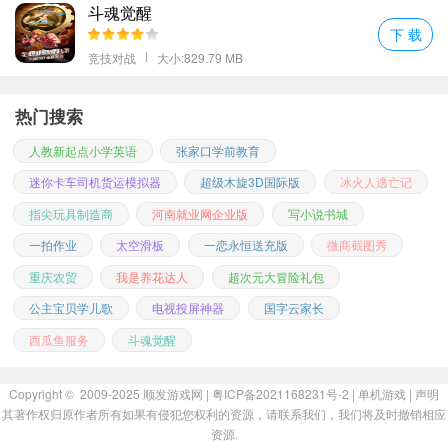
斗魂觉醒
下 载
竞技对战
大小:829.79 MB
热门搜索
人教新起点小学英语
张家口学前教育
迷你卡车司机货运模拟器
超级木旋3D国际版
冰火人逃亡记
指尖玩具制造商
河南就业网企业版
写小说书城
一拍作业
太空滑板
一恋永恒送充版
微商截图秀
重庆农贸
我是养花达人
超次元大冒险礼包
公主宝贝学儿歌
电视投屏神器
国字云家长
西瓜鱼服务
斗魂觉醒
Copyright © 2009-2025
顺发游戏网
| 粤ICP备2021168231号-2 |
单机游戏
|
声明
其著作权归原作者所有如果有侵犯您权利的资源，请联系我们，我们将及时撤销相应
资源.