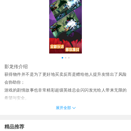
影龙传介绍
获得物件并不是为了更好地买卖反而是赠给他人提升友情出了风险
会协助你；
游戏的剧情故事也非常精彩超级英雄总会闪闪发光给人带来无限的
希望与安全。
让我们战斗吧因为这是最后一场战斗！你准备好成为这场比赛中最
展开全部
伟大的骑士了吗？
战斗方式非常刺激拳拳到肉连招无限开打击范围超大还能还能开启
精品推荐
爆发模式。