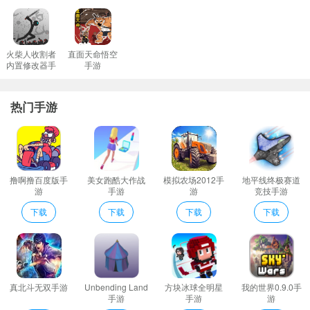
影龙传游戏规则
1、新游戏玩家登陆手机游戏后可以接到十分多的换取编码得到很多
的奖励金；
火柴人收割者
直面天命悟空
内置修改器手
手游
2、邀请好友与你一起参与跨服征战自由竞技公平对决助你一统天下
游
霸业。
热门手游
3、修练的方式非常简单无论干什么分配都很适合使你更快的来作
战；
4、释放每个角色独特的超级力量完成各种挑战任务！
5、超级英雄的独特技能提升你的角色和他们的装备来释放他们的全
撸啊撸百度版手
美女跑酷大作战
模拟农场2012手
地平线终极赛道
部力量！
游
手游
游
竞技手游
影龙传编辑心得
下载
下载
下载
下载
游戏的画质非常的清晰细腻横版的游戏玩法让游戏的战斗过程展现
更加淋漓尽致。
历经大量的抵抗游戏里面游戏玩家击倒妖怪和凶兽时获得凶兽的
蛋。
真北斗无双手游
Unbending Land
方块冰球全明星
我的世界0.9.0手
在这个与众不同的修真冒险类游戏中将挑戰大量有趣內容;
手游
手游
游