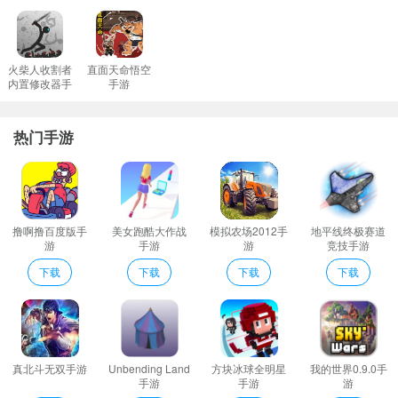
山海异兽降临录游戏规则
裂屏神技：终极必杀技空血反杀十方俱灭瞬秒！
精彩刺激的战斗效果随时随地都可以进行血拼PK完善的好友系统可
火柴人收割者
直面天命悟空
内置修改器手
手游
以随意添加好友真正的跨服务对战非常精彩完成更多的挑战击败一
游
个个强大的对手。
热门手游
这位姑娘名叫小萝曾是一位大户人家小姐的女侍。小姐对小萝很好
还允许她养了一只大猫。虽然这只大猫法术不咋地脾气还古怪不过
它特别护着小萝。
战斗过程中的挑战可以更轻松的提升只要玩家感受到经典的操作可
撸啊撸百度版手
美女跑酷大作战
模拟农场2012手
地平线终极赛道
以更快熟悉挑战。
游
手游
游
竞技手游
山海异兽降临录点评
下载
下载
下载
下载
1、巧妙铺设探索解谜元素跑图不再枯燥乏味;创新型玩家游戏动线沉
浸带入掌门身份体验人妖共存的奇趣世界。
2、浪漫的玄幻世界飞升成仙超级唯美遇到心上人在游戏中结婚生子
度过一生。
真北斗无双手游
Unbending Land
方块冰球全明星
我的世界0.9.0手
3、解锁不同难度级别的副本任务凭借自己的实力进行战斗邀请好友
手游
手游
游