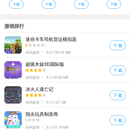
一臂之力！
下载
下载
下载
下载
4、合成神兽解锁红包随时提现秒速到账；
5、神秘商店梦幻开启惊喜折扣享不停！
6、捕捉到的宠物成长率和资质均随机生成。
游戏排行
7、山海异闻录果盘版是一款D国韵奇遇式手游山海异闻录果盘版全
迷你卡车司机货运模拟器
新诠释古籍经典并衍生出崭新的故事脉络与延展情节让玩家爱不释
下 载
手。
休闲益智
大小:729.34 MB
更多好玩的手游，请持续关注顺发游戏网
超级木旋3D国际版
下 载
休闲益智
大小:36.86 MB
冰火人逃亡记
下 载
休闲益智
大小:1.27 GB
指尖玩具制造商
下 载
休闲益智
大小:27.16 MB