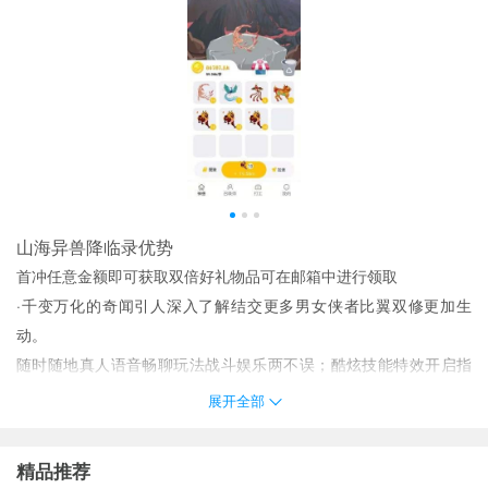
山海异兽降临录优势
首冲任意金额即可获取双倍好礼物品可在邮箱中进行领取
·千变万化的奇闻引人深入了解结交更多男女侠者比翼双修更加生
动。
随时随地真人语音畅聊玩法战斗娱乐两不误；酷炫技能特效开启指
尖模式更能一键智能释放简单上手！
展开全部
前期加强激话工作经验所有是法力种类在线升级就是说一项项的加
着来。
精品推荐
神秘剧情非常多提升方法最合理有趣的战斗都能完成；