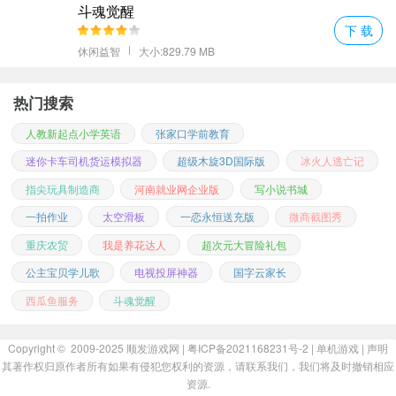
斗魂觉醒
下 载
休闲益智
大小:829.79 MB
热门搜索
人教新起点小学英语
张家口学前教育
迷你卡车司机货运模拟器
超级木旋3D国际版
冰火人逃亡记
指尖玩具制造商
河南就业网企业版
写小说书城
一拍作业
太空滑板
一恋永恒送充版
微商截图秀
重庆农贸
我是养花达人
超次元大冒险礼包
公主宝贝学儿歌
电视投屏神器
国字云家长
西瓜鱼服务
斗魂觉醒
Copyright © 2009-2025
顺发游戏网
| 粤ICP备2021168231号-2 |
单机游戏
|
声明
其著作权归原作者所有如果有侵犯您权利的资源，请联系我们，我们将及时撤销相应
资源.