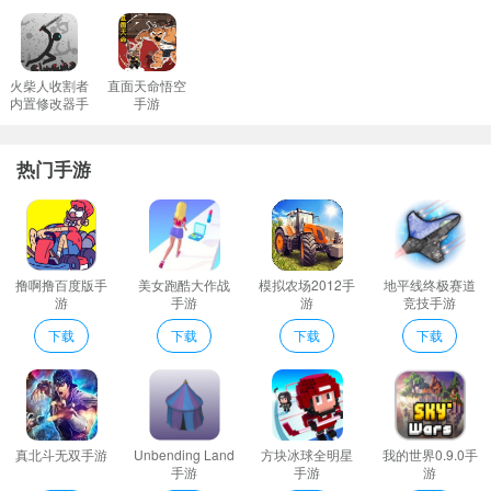
随着来购买的顾客越来越多你将也能赚取丰厚金币扩大店铺范围。
拥有各种美味的新鲜食材可以让大家选择自由搭配制作披萨；
各种各样的披萨挑战等你参与进来发散你的思维完成各种各样的烹
火柴人收割者
直面天命悟空
内置修改器手
手游
饪挑战；
游
玩家在游戏中可以通过完美的模拟效果来感受制作披萨的乐趣。
热门手游
披萨披萨编辑心得
游戏玩法十分的简单轻松的指尖操作便可完成披萨的制作；
开始属于你的全面过程一定要不断的进行研发各种菜谱才行。
材料的采购将会在商城之中进行不同的材料将会有着不同的价格；
撸啊撸百度版手
美女跑酷大作战
模拟农场2012手
地平线终极赛道
超多美味的披萨让人惊艳你需要学习各种烹饪技巧达成自己的目标
游
手游
游
竞技手游
营业额；
下载
下载
下载
下载
简简单单的游戏模式在过程中的有很多的能够上手的美味披萨制
作。
披萨披萨优势
玩法上趣味性十足从多个不同的方面给你带来很多的惊喜。
真北斗无双手游
Unbending Land
方块冰球全明星
我的世界0.9.0手
一款不管是男女老少都能上手体验的趣味披萨制作经营游戏；
手游
手游
游