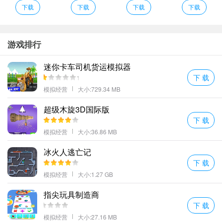
一款画面清新卡通玩法轻松休闲可玩心高的披萨烹饪游戏；
下载
下载
下载
下载
大家按照系统的提示购买到相应的材料便可以来到相应的机器旁开
始披萨的制作；
食物的的制作完成之前大家需要先收集到相应的食物材料来进行烹
游戏排行
饪；
迷你卡车司机货运模拟器
披萨披萨介绍
下 载
丰富的游戏模式有很多的能够上手的模式内容在这款游戏中玩家可
模拟经营
大小:729.34 MB
以简简单单进行游戏。
超级木旋3D国际版
大获好评的披萨店在你的手中发扬光大升级各种设备解放你的双手
下 载
去经营。
模拟经营
大小:36.86 MB
精美细腻的卡通画风丰富多样的新鲜食材都任你选择搭配；
超新颖的游戏模式在过程中各种口味披萨都可以让玩家来制作和使
冰火人逃亡记
下 载
用。
模拟经营
大小:1.27 GB
披萨披萨评价
更多好玩的手游，请持续关注顺发游戏网
指尖玩具制造商
下 载
模拟经营
大小:27.16 MB