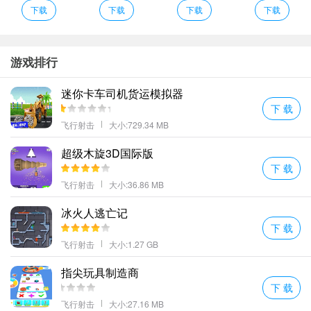
酷。
下载
下载
下载
下载
对敌人发起强烈的进攻成为空中霸主。
会随机布局不同的障碍物此时玩家一定要有极强大的反应能力。
更多好玩的手游，请持续关注顺发游戏网
游戏排行
迷你卡车司机货运模拟器
下 载
飞行射击
大小:729.34 MB
超级木旋3D国际版
下 载
飞行射击
大小:36.86 MB
冰火人逃亡记
下 载
飞行射击
大小:1.27 GB
指尖玩具制造商
下 载
飞行射击
大小:27.16 MB