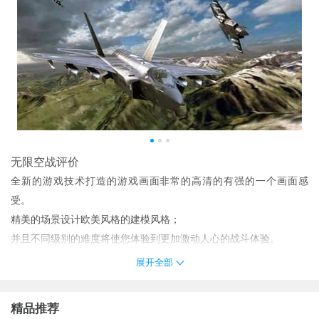
无限空战评价
全新的游戏技术打造的游戏画面非常的高清的有强的一个画面感
受。
精美的场景设计欧美风格的建模风格；
并且不同级别的难度将使您体验到更加激动人心的战斗体验。
无限空战更加逼真的D飞行游戏快来看看吧。这里有震撼真实的配音
展开全部
飞行效果也非常棒了简单的控制系统快来飞行看看。
•解锁独特的角色：摇滚明星运动员僵尸木乃伊战士。。超过个角色
精品推荐
供您解锁!