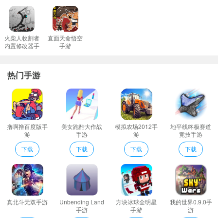
用各种各样的武器对敌人发起进攻用你高超的非此那个技巧赢得这
场战争的胜利。
完成游戏进度可以解锁更多的玩法模式。
火柴人收割者
直面天命悟空
内置修改器手
手游
无限空战说明
游
1、会有不同的难度等级需要玩家有更敏捷的身手。
热门手游
2、无限空战人类复仇招募和训练您的军队战略性地计划防御措施。
3、游戏中玩家可以完成各种不同的游戏任务来获取游戏奖励。
4、•通过我们的传奇地图完成关卡赢得星星并取得进步
5、各种炫酷的战机都能解锁不同的款式和型号能够帮助你完成不一
撸啊撸百度版手
美女跑酷大作战
模拟农场2012手
地平线终极赛道
样的刺激任务；
游
手游
游
竞技手游
6、简单轻松的游戏方式玩家可以随时随地的开始一局游戏。
下载
下载
下载
下载
7、利用手指点击的方式能轻松完成闯关任务。
无限空战特色
真实的驾驶飞行体验D的飞行视觉感受十分的精彩体验的过程更加完
美；
真北斗无双手游
Unbending Land
方块冰球全明星
我的世界0.9.0手
游戏中还有不同的游戏战斗机玩家可以选择每一个都是非常的炫
手游
手游
游