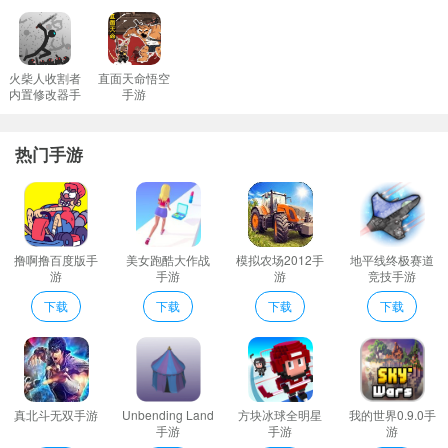
相当的刺激很多的装备解锁使用。
布洛克普兹游戏规则
只有消灭敌人我们才能顺利通过边界。这里有很多挑战级别。当我
火柴人收割者
直面天命悟空
内置修改器手
手游
们挑战的时候我们可以得到更多的奖励打开武器并轻松地战斗。
游
灵活改变不同的方向将方块放在合理的位置就可以更快的消除。
热门手游
玩家获得的积分越多那么就可以让自己的排名越高非常的好玩。
整个游戏的进度你也可以自由的调整舍弃那些无聊的游戏元素。
强化自身实力持续不断的进行杀敌高清视野置身其中技能强化更加
的兴奋不已。
撸啊撸百度版手
美女跑酷大作战
模拟农场2012手
地平线终极赛道
复杂的拼图世界中探索冒险摸索各个机关的运作规律烧脑规划移动
游
手游
游
竞技手游
路线去往你的目的地；
下载
下载
下载
下载
玩家在消除方块以后会得到相应的分数最终还是看你的分数有多少
玩家可以刷新自己的纪录。
布洛克普兹点评
享受轻松愉快的闯关挑战非常考验玩家的手速和逻辑能力。
真北斗无双手游
Unbending Land
方块冰球全明星
我的世界0.9.0手
每一个勇士都有着自己的使命和任务他们将用自己的生命来成就自
手游
手游
游