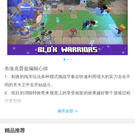
布洛克普兹编辑心得
1、刺激的闯关玩法多种模式挑战节奏去快速利用强大的实力去在不
同的关卡之中去开始战斗。
2、炫目的消除特效带来视觉上的享受画面的效果越好整个游戏过程
也更刺激。
3、在这里还有各种的策略的防御战都可以让玩家来感受其中的精彩
展开全部
和趣味各样的冒险都很多样。
4、加强自己的实力继续杀敌高瞻远瞩技能提高更令人兴奋。
精品推荐
5、无比劲爆战斗的过程浩浩荡荡的杀戮之战迎战各种魔物终极必杀