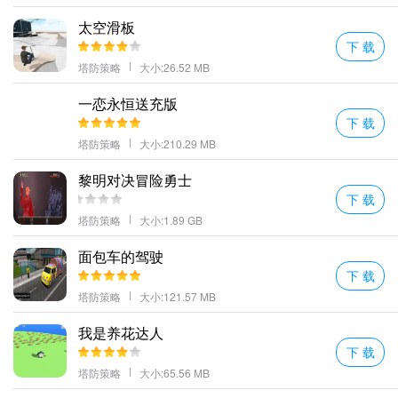
直到关卡被方块全部填满丰富的关卡可以供玩家们挑战；
太空滑板
将方块拖放到拼图区打破所有带数字的方块获得最高分
下 载
有多种形式的竞争利用节奏感发挥我们的力量完成挑战。
塔防策略
大小:26.52 MB
收集足够的道具来帮助自己快速消除持续连消更轻松整体的操作难
一恋永恒送充版
度并不大；
下 载
玩家可以自由的选择关卡的难度不同的难度对应不同的挑战任务。
塔防策略
大小:210.29 MB
丰富的游戏关卡无限挑战的趣味性。
黎明对决冒险勇士
布洛克普兹亮点
下 载
简单轻松的操作方式每个玩家都能快速的上手。
塔防策略
大小:1.89 GB
全新的游戏各个冒险中的玩家将可以和各种的勇士一起消灭怪物来
冒险游戏。
面包车的驾驶
下 载
后面的游戏关卡难度也会不断的提升合理地使用游戏道具。
塔防策略
大小:121.57 MB
与相同条件的对手发生冲突！随机镜像比赛！
你还可以踏上一段美妙的旅途指尖控制着你的角色去冒险个不同难
我是养花达人
度级别的关卡等你来完成；
下 载
制定正确的路线是你自己的主要游戏任务仔细的思考。
塔防策略
大小:65.56 MB
更多好玩的手游，请持续关注顺发游戏网