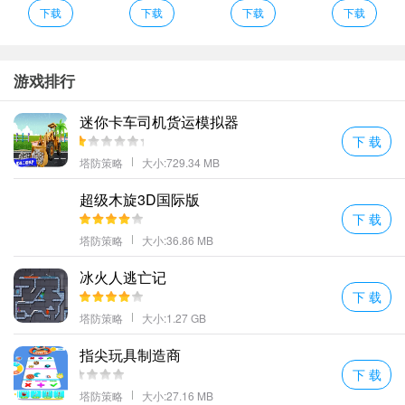
己的勇士事业一场场的战斗下来。
下载
下载
下载
下载
认识精彩的方块战士角色并赢得战斗与世界各地的玩家实时玩！
享受轻松愉快的闯关挑战非常考验玩家的手速和逻辑能力。
注意：本游戏为英文安装包安卓下载的游戏包名为：BlokinBuddies
游戏排行
布洛克朋友是翻译成中文的名称
迷你卡车司机货运模拟器
布洛克普兹说明
下 载
方块工艺游戏中的粉丝最爱返回全新游戏
塔防策略
大小:729.34 MB
吸引您的大脑解锁Blokin世界所提供的一切。聪明而有逻辑的比赛会
超级木旋3D国际版
带来奖金！简单易学很难掌握BlokinBuddies是益智类游戏的绝佳补
下 载
充。
塔防策略
大小:36.86 MB
五颜六色的积木方块等你来收集挑战跑酷高分;
在这里进行的各种的冒险和战斗选择你的布洛克勇士来培养他们他
冰火人逃亡记
下 载
们的战斗力都是十分的多样的有许多不同的培养方式。
塔防策略
大小:1.27 GB
有许多有趣的游戏级别需要挑战。不同的游戏级别有不同的游戏乐
趣玩家自由选择你;
指尖玩具制造商
布洛克普兹特色
下 载
尽可能多的搜集那些小方块这可以兑换一些游戏道具帮助你自己。
塔防策略
大小:27.16 MB