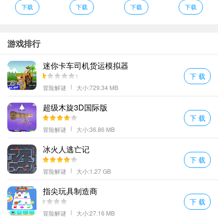
游戏节奏感鲜明经典的跑酷主题游戏过程畅爽。
下载
下载
下载
下载
完成各种各样的任务解锁强力的武器;
玩家将操控王子在沙漠之中历险整个游戏过程轻松愉快还有很多游
戏元素融入其中。
游戏排行
一路上收集金币这款游戏非常容易上瘾需要你克服超级困难的障碍
迷你卡车司机货运模拟器
操作自己的角色击败一个个强大的敌人。
下 载
精致的游戏画面Q版的人物设计方案诸多萌宝汇聚一堂,可遇不可
冒险解谜
大小:729.34 MB
求。
阿拉丁神灯冒险记特色
超级木旋3D国际版
下 载
1、穿梭在森岭当中的时候里面有着各种各样的陷阱非常考验玩家的
冒险解谜
大小:36.86 MB
反应能力！
2、这款游戏里面的地图是开放的允许玩家自由探索体验很多乐趣。
冰火人逃亡记
下 载
3、解锁相应道具深度体验游戏魅力免费入场体验无限上升解锁游戏
冒险解谜
大小:1.27 GB
中的挑战。
4、关卡的难度逐渐提升较慢容易适应。
指尖玩具制造商
5、阿拉丁冒险是一款探索美丽洞穴的闯关小游戏阿拉丁冒险游戏场
下 载
景非常的丰富有趣玩家可以操控卡通像素人尽情开启热血全新的阿
冒险解谜
大小:27.16 MB