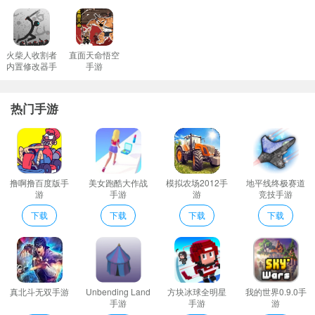
丰富的地图海量的关卡让你无法停止向前的脚步非常容易上瘾。
阿拉丁神灯冒险记点评
您将具有跳跃飞行和游泳的技能可以在丛林中用来消灭敌人。
火柴人收割者
直面天命悟空
内置修改器手
手游
通过使用各种不同的工具让玩家快速的寻找一下其中的宝物不断的
游
降低游戏的难度。
热门手游
在每个丛林历险世界开始之前您将获得完成关卡的挑战;
阿拉丁沙漠冲浪者游戏的操作并不难只要多尝试就能尽快完成挑
战。
感受新的冒险玩家可以在这里积极接受各种任务并顺利完成可以获
撸啊撸百度版手
美女跑酷大作战
模拟农场2012手
地平线终极赛道
得丰厚的奖励。
游
手游
游
竞技手游
过程是漫长的会有很多问题要看你如何克服挑战迷人的画风不同的
下载
下载
下载
下载
道具收藏合理使用道具完成沙漠冒险。
丰富有趣的剧情故事牵引着整个游戏的发展。
阿拉丁神灯冒险记介绍
这款游戏操作起来非常的简单游戏名字就已经唤起了一波玩家的回
真北斗无双手游
Unbending Land
方块冰球全明星
我的世界0.9.0手
忆。
手游
手游
游