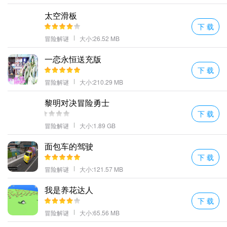
拉丁冒险模式。
太空滑板
6、非常人性化的操作体验丰富多样的玩法;
下 载
7、大在吃了一个能量瓶后你就变成了阿拉丁并且可以摧毁砖块!
冒险解谜
大小:26.52 MB
阿拉丁神灯冒险记游戏规则
一恋永恒送充版
可以使用无敌的道具在这一路上帮助你很多可以得到很快速的闯
下 载
关；
冒险解谜
大小:210.29 MB
您需要按照每个级别的挑战收集所有珠宝和硬币;
黎明对决冒险勇士
经典的游戏场景玩法设置再加上卡通动画形式的游戏让我设计让整
下 载
个游戏充满乐趣和童趣;
冒险解谜
大小:1.89 GB
完美的延续了经典游戏的精髓融入了更多全新元素；
精美的异域风情元素在酷跑的过程中还加入了神奇的毛毯带你在空
面包车的驾驶
下 载
中自由遨游！
冒险解谜
大小:121.57 MB
阿拉丁神灯冒险记编辑心得
精彩刺激的阿拉丁故事感受全新的冒险;
我是养花达人
趣味十足的关卡挑战面对游戏中的各种难题灵活思考选择解题的方
下 载
法
冒险解谜
大小:65.56 MB
丰富类型的关卡不同种类的困难挑战玩家在闯关的过程中关卡的难