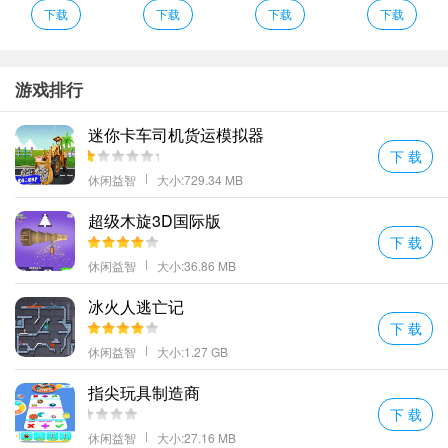
模拟真实的积木搭建过程但不用担心小零件丢失；
下载
下载
下载
下载
疯狂方块跑的简单的手指点击控制模式可以让你快速启动。
疯狂方块消除游戏规则
逼真的赛车建模超强的基础性能对于玩家的操作体验会更为爽快
游戏排行
比比看谁是最快过关的人精彩考验等你前行;
迷你卡车司机货运模拟器
难度升级时在左右滑动的过程中控制好方向。
下 载
丰富的模型从自然到人文从海底到太空应有尽有你想要的总能找得
休闲益智
大小:729.34 MB
到。
超级木旋3D国际版
更多好玩的手游，请持续关注顺发游戏网
下 载
休闲益智
大小:36.86 MB
冰火人逃亡记
下 载
休闲益智
大小:1.27 GB
指尖玩具制造商
下 载
休闲益智
大小:27.16 MB