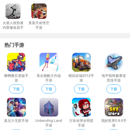
疯狂方块消除介绍
每个关卡的内容都非常精彩可以给玩家带来不同的游戏体验。
简单易上手的游戏操作玩起来几乎没有任何的难度还能让你更好的
火柴人收割者
直面天命悟空
内置修改器手
手游
沉浸其中
游
不要有压线等行为这会给你的表现扣分要尽量完美通关来获得奖
热门手游
励。
全程慢慢积累经验长按屏幕蓄力时把握好自己的力度。
主角小方块的每次跳跃只需轻触屏幕即可完成;
画面看起来还是相当不错的跟着我们行动起来享受驾驶方程式的乐
撸啊撸百度版手
美女跑酷大作战
模拟农场2012手
地平线终极赛道
趣。
游
手游
游
竞技手游
疯狂方块消除编辑心得
下载
下载
下载
下载
简单的操作方式动动手指就能享受无限的乐趣燃烧你的大脑想方设
法通过它们。
游戏的画面也是非常整洁道具也是非常的有用。
通过跳跃按钮可以躲避危险这个世界上有很多很多障碍物和危险准
真北斗无双手游
Unbending Land
方块冰球全明星
我的世界0.9.0手
备迎接你的到来;
手游
手游
游