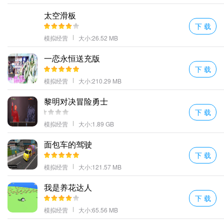
性和舒适度。
太空滑板
自由设计船上的布局打造一艘奢华亮丽的客轮吧。
下 载
提高满意度和口碑：确保游客的满意度是游轮经营中的关键目标。
模拟经营
大小:26.52 MB
解决游客的问题和投诉提供优质的服务以提高他们的满意度和留下
一恋永恒送充版
良好的口碑。
下 载
解锁不同的游艇这能让你更加真实的去完成当前的所有游戏玩法。
模拟经营
大小:210.29 MB
更多好玩的手游，请持续关注顺发游戏网
黎明对决冒险勇士
下 载
模拟经营
大小:1.89 GB
面包车的驾驶
下 载
模拟经营
大小:121.57 MB
我是养花达人
下 载
模拟经营
大小:65.56 MB