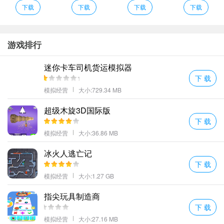
3、在茫茫大海中自由驾驶游轮在大海中自由穿梭有很多情节任务等
下载
下载
下载
下载
着你带你的乘客到城市并顺利地点目的地。
4、从中能够更快的完成每一次的考验帮助你更好的完成每一次的关
卡任务。
游戏排行
5、解锁不同的游艇这能让你更加真实的去完成当前的所有游戏玩
迷你卡车司机货运模拟器
法。
下 载
6、在海上驾驶你的游艇。开快车你会成为最好的划手。
模拟经营
大小:729.34 MB
7、如果能令每半年来一次的审查人员满意的话就能获得五角星。
豪华游轮模拟器编辑心得
超级木旋3D国际版
下 载
及时的去通过各个不同方式的游戏方式来完成当前的种种游戏考
模拟经营
大小:36.86 MB
验。
巨大的游轮控制着海洋在无边无际的海洋中航行执行各种贸易和运
冰火人逃亡记
下 载
输任务真正的游轮船舶驾驶不同的任务。
模拟经营
大小:1.27 GB
不仅可以为客舱进行建造升级还有更多的娱乐项目和各类服务宣传
等待着你去策划宣传试着吸引更多的客人。
指尖玩具制造商
定期维修和升级：定期对游轮进行维修和升级是确保游轮良好运营
下 载
的关键。在合适的时间和预算范围内进行船舶维修确保游轮的安全
模拟经营
大小:27.16 MB