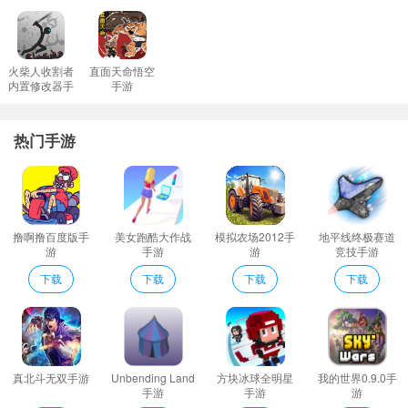
自由度极高的模拟养成系统各种设施随意搭建各种活动任你开办
豪华游轮模拟器点评
根据任务的各种要求从而去改变自己当前的目标这变得十分重要。
火柴人收割者
直面天命悟空
内置修改器手
手游
每一次冒险和营救都会让你热血沸腾。这些无辜的人正在等待你的
游
救赎。
热门手游
你还能在海面上欣赏不一样的景色这里的环境和风景会非常的精致
美观。
玩这个豪华游轮游戏的船主要和最好的部分是它是免费的。你只需
要按下才能进入这个环境中的下载按钮。
撸啊撸百度版手
美女跑酷大作战
模拟农场2012手
地平线终极赛道
充分利用涡轮增压器和划船的性能。如果你喜欢请尽情享受。
游
手游
游
竞技手游
你需要遵循任务的指示让每个人在给定的时间内登上邮轮自由驾驶
下载
下载
下载
下载
航行到达目的地在游戏中将驾驶豪华游轮。
豪华游轮模拟器亮点
1、避开各种不计后果的渔船海贼在淘宝上淘海开始寻找海宝的旅程
真实的场景使您的巡航更加震撼和身临其境。
真北斗无双手游
Unbending Land
方块冰球全明星
我的世界0.9.0手
2、让你更棒的去融入到当前的游戏玩法当中感受最佳的趣味体验。
手游
手游
游