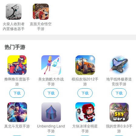
自己要去追捕小偷还要躲避小偷留下来的陷阱。
局内中有许多的障碍躲避这些障碍将小偷抓捕成功。
快乐的冒险即将开始让自己在挑战中变得更强加入这激动人心时
火柴人收割者
直面天命悟空
内置修改器手
手游
刻。
游
各式各样的鸟儿都准备好迎接新一轮的挑战在冒险中变得更加坚强;
热门手游
刺激十足的追逐体验感受更多体感上的升华；
抓住小公主点评
丰富的益智玩法设计全面开启通过扭蛋可以获得更加强力的道具
哦！
撸啊撸百度版手
美女跑酷大作战
模拟农场2012手
地平线终极赛道
新游戏挑战你的城堡会受到讨厌的猪攻击。身临其境激动人心;
游
手游
游
竞技手游
抓住小公主这是一款考验数字逻辑的游戏。玩家点击一下黑色圆点
下载
下载
下载
下载
即可移动最终的目标就是笑面神抓住公主这个任务就算完成了。
游戏中的我们需要通过不断变化的游戏道具将小偷进行捕捉达到将
犯人困住的效果。
抓住小公主是一款休闲益智类游戏游戏画风休闲卡通在抓住小公主
真北斗无双手游
Unbending Land
方块冰球全明星
我的世界0.9.0手
游戏之中有着丰富的游戏难关可供玩家们慢慢的体验你该如何完成
手游
手游
游