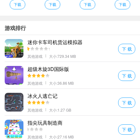
所有的难关挑战呢？
下载
下载
下载
下载
新的玩法挑战你的城堡被可恶的猪攻击身临其境的体验很刺激呢。
抓住小公主特色
1、超级丰富的关卡等待着你解锁无穷无尽的冒险享受最刺激的PK挑
游戏排行
战。
迷你卡车司机货运模拟器
2、超级丰富的游戏关卡等着你解锁不断的冒险享受最精彩的PK挑
下 载
战。
其他游戏
大小:729.34 MB
3、免费的冒险比赛愤怒的小鸟AR版将热销登录ios独家体验游戏乐
超级木旋3D国际版
趣;
下 载
4、进行各种泰山似的跳跃游戏玩起来有点像割绳子游戏的味道。
其他游戏
大小:36.86 MB
5、持续的挑战中了解了其中的重要规则;
6、通过抓捕小偷完成任务获得奖励换取更多的道具。
冰火人逃亡记
下 载
7、所有的逻辑都是很不错的努力的尝试争取快速过关;
其他游戏
大小:1.27 GB
更多好玩的手游，请持续关注顺发游戏网
指尖玩具制造商
下 载
其他游戏
大小:27.16 MB