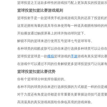
篮球投篮之王这款多样性的游戏技巧配上更加真实的投篮娱
篮球投篮扣篮比赛游戏规则
篮球投射手是一款篮球类手机游戏游戏完美的还原了投篮机的
这里还拥有海量的道具等你来使用每一种道具都拥有独特的
开始播放通过触摸屏幕上的球并拖动球到篮下。
解锁不同的篮球来进行使用五号篮球七号篮球等等。
各种球类的炫酷皮肤可以供你来进行选择多种球类可以让你
篮球投篮篮球是一款
模拟
篮球游戏的
手游
游戏有真实篮球比
在游戏中可以通过不同的任务解锁更多篮球投篮技巧让玩家
篮球投篮扣篮比赛优势
你有个篮球球分钟发挥你最好的。
各种不同的球类供你来进行选择投掷的方式都是一样的但是
对于力度还有角度这些都是非常重要先要掌握这些技巧是需要
高清逼真的真实游戏画面给你身临其境的游戏体验。