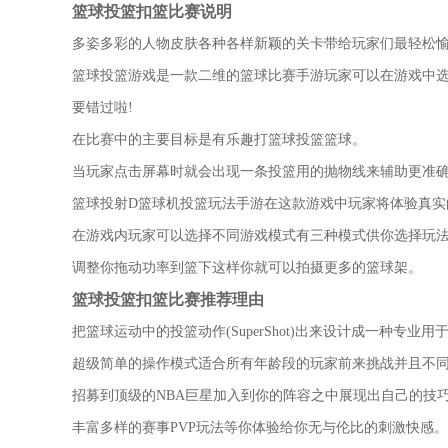
篮球投篮扣篮比赛说明
多姿多彩的人物皮肤各种各样新颖的关卡带给玩家们最轻松愉
篮球投篮游戏是一款二维的篮球比赛手游玩家可以在游戏中
要错过啦!
在比赛中的主要目标是有乐趣打篮球投篮篮球。
当玩家点击屏幕时就会出现一条投篮用的抛物线来辅助更准
篮球投射D篮球机投篮玩法手游在这款游戏中玩家将体验真实
在游戏内玩家可以选择不同游戏模式有三种模式供你选择玩
调整你拖动功率到篮下这样你就可以拍摄更多的篮球架。
篮球投篮扣篮比赛推荐理由
把篮球运动中的投篮动作(SuperShot)出来设计成一种专业用
超级简单的操作模式适合所有年龄段的玩家前来挑战并且不
招募到顶级的NBA巨星加入到你的阵容之中展现出自己的技
丰富多样的赛事PVP玩法等你体验给你无与伦比的刺激快感。