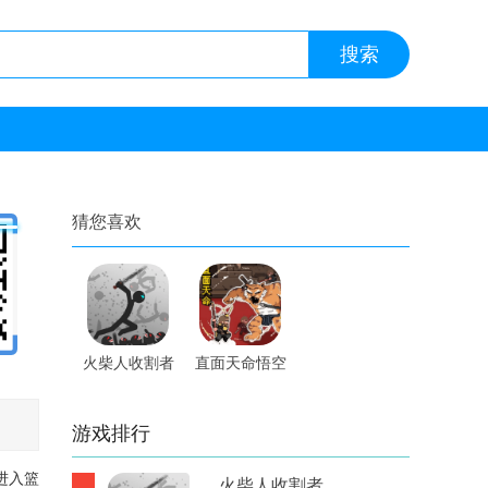
猜您喜欢
火柴人收割者
直面天命悟空
内置修改器手
手游
游
游戏排行
进入篮
火柴人收割者