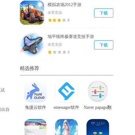
模拟农场2012手游
体育竞技
下载
地平线终极赛道竞技手游
体育竞技
下载
精选推荐
以试
兔捷云软件
emessager软件
Naver papago翻
秀出自
译软件