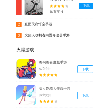
内置修改器手
下载
1
游
体育竞技
直面天命悟空手游
2
下载
火柴人收割者内置修改器手游
3
下载
火爆游戏
撸啊撸百度版手游
体育竞技
下载
美女跑酷大作战手游
体育竞技
下载