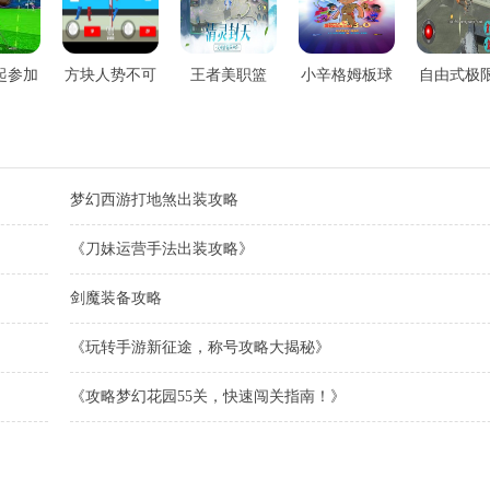
起参加
方块人势不可
王者美职篮
小辛格姆板球
自由式极
会
挡
板运动
梦幻西游打地煞出装攻略
《刀妹运营手法出装攻略》
剑魔装备攻略
《玩转手游新征途，称号攻略大揭秘》
《攻略梦幻花园55关，快速闯关指南！》