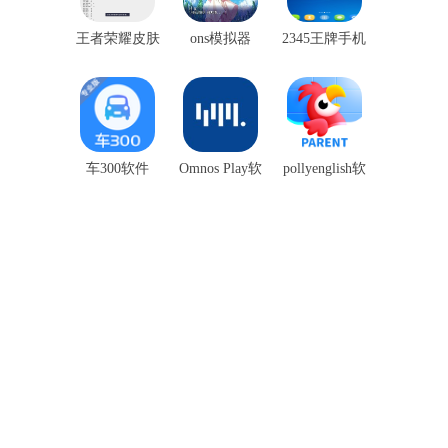
王者荣耀皮肤
ons模拟器
2345王牌手机
盒子
助手
车300软件
Omnos Play软
pollyenglish软
件
件