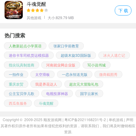
斗魂觉醒
下 载
其他游戏
大小:829.79 MB
热门搜索
人教新起点小学英语
张家口学前教育
迷你卡车司机货运模拟器
超级木旋3D国际版
冰火人逃亡记
指尖玩具制造商
河南就业网企业版
写小说书城
一拍作业
太空滑板
一恋永恒送充版
微商截图秀
重庆农贸
我是养花达人
超次元大冒险礼包
公主宝贝学儿歌
电视投屏神器
国字云家长
相比之下，《Cut the Rope》的画面更加简洁明快；
西瓜鱼服务
斗魂觉醒
《Angry Birds》则以其独特的人物设计赢得了众多粉丝的喜爱。
创新点：
Copyright © 2009-2025
顺发游戏网
| 粤ICP备2021168231号-2 |
单机游戏
|
声明
其著作权归原作者所有如果有侵犯您权利的资源，请联系我们，我们将及时撤销相应
"机器人爱翻滚"最大的亮点在于其可变形角色的设计，增加了游戏趣
资源.
味性和挑战性；