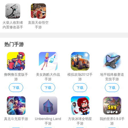
为了更好地理解"机器人爱翻滚"的特点及其在市场中的位置，我们选
择了两款同样受到欢迎的游戏作为比较对象：《Cut the Rope》
（割绳子）以及《Angry Birds》（愤怒的小鸟）。这三款游戏都属
火柴人收割者
直面天命悟空
内置修改器手
手游
于轻度解谜类别，但各自有着不同的魅力所在。
游
游戏机制：
热门手游
"机器人爱翻滚"侧重于利用物理原理解决难题；
撸啊撸百度版手
美女跑酷大作战
模拟农场2012手
地平线终极赛道
游
手游
游
竞技手游
下载
下载
下载
下载
真北斗无双手游
Unbending Land
方块冰球全明星
我的世界0.9.0手
手游
手游
游