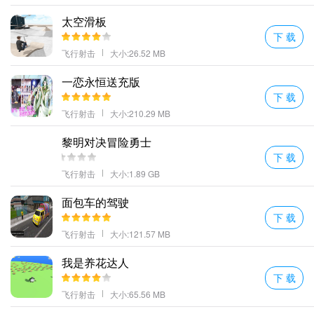
太空滑板
下 载
飞行射击
大小:26.52 MB
一恋永恒送充版
下 载
飞行射击
大小:210.29 MB
黎明对决冒险勇士
下 载
飞行射击
大小:1.89 GB
面包车的驾驶
下 载
飞行射击
大小:121.57 MB
我是养花达人
下 载
这种设定不仅降低了上手难度，还增加了不少乐趣。更重要的是，
飞行射击
大小:65.56 MB
每当你成功完成一次挑战后，那种成就感简直无法用言语来形容！