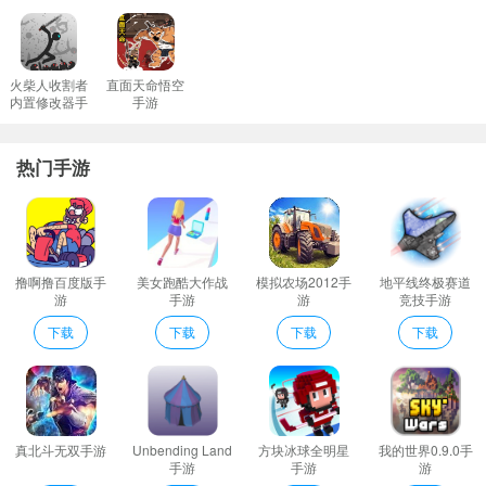
火柴人收割者
直面天命悟空
内置修改器手
手游
游
热门手游
撸啊撸百度版手
美女跑酷大作战
模拟农场2012手
地平线终极赛道
游
手游
游
竞技手游
下载
下载
下载
下载
真北斗无双手游
Unbending Land
方块冰球全明星
我的世界0.9.0手
手游
手游
游