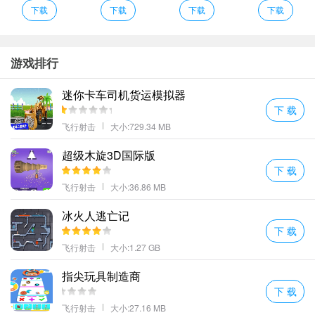
下载
下载
下载
下载
游戏中色彩鲜艳的角色与场景让人心情大好。每次打开游戏，都能
游戏排行
感受到一种温暖而又充满活力的气息扑面而来。这种视觉上的享受
对于缓解日常压力来说是非常有效的。
迷你卡车司机货运模拟器
说到玩法，这款游戏可以说是既简单又有趣。
只需要通过简单的滑
下 载
飞行射击
大小:729.34 MB
动操作就能控制弹弓发射方向和力度
，然后就是等待你的“英雄”击中
目标啦！
超级木旋3D国际版
下 载
飞行射击
大小:36.86 MB
冰火人逃亡记
下 载
飞行射击
大小:1.27 GB
指尖玩具制造商
下 载
飞行射击
大小:27.16 MB