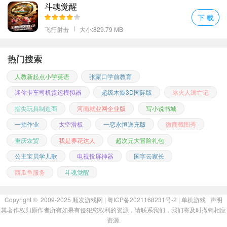
对于像我这样工作繁忙的上班族来说，《英雄弹弓破坏者》简直就
斗魂觉醒
是我的救星。每当感到压力山大时，我都会选择花几分钟时间来玩
下 载
一局。
飞行射击
大小:829.79 MB
热门搜索
人教新起点小学英语
张家口学前教育
迷你卡车司机货运模拟器
超级木旋3D国际版
冰火人逃亡记
指尖玩具制造商
河南就业网企业版
写小说书城
一拍作业
太空滑板
一恋永恒送充版
微商截图秀
重庆农贸
我是养花达人
超次元大冒险礼包
公主宝贝学儿歌
电视投屏神器
国字云家长
不仅可以有效转移注意力，还能让我以更加积极乐观的态度面对接
西瓜鱼服务
斗魂觉醒
下来的工作。而对于学生们而言，学习之余偶尔玩玩游戏也能起到
很好的调节作用哦。
Copyright © 2009-2025
顺发游戏网
| 粤ICP备2021168231号-2 |
单机游戏
|
声明
如果你也想尝试一下这款治愈系小游戏的话，那么我强烈推荐你
其著作权归原作者所有如果有侵犯您权利的资源，请联系我们，我们将及时撤销相应
从“休闲模式”开始体验。在这个模式下，没有时间限制也没有过多的
资源.