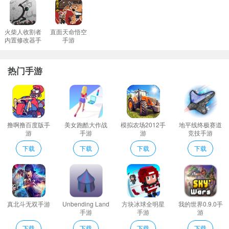
安装游戏。
火柴人收割者
直面天命悟空
内置修改器手
手游
游
热门手游
问题2：如何解决网络连接不稳定造成的游戏延迟？
撸啊撸百度版手
美女跑酷大作战
模拟农场2012手
地平线终极赛道
网络问题是在线游戏中常见的困扰之一。当您在游戏中遇到频繁掉
游
手游
游
竞技手游
线或高延迟时，可以考虑以下建议：
下载
下载
下载
下载
确认您的互联网连接是否稳定。试着访问其他网站或应用程序看看
是否存在同样的问题。
尽量避免在高峰时段玩游戏，此时网络流量较大可能会影响速度。
调整路由器设置，比如更改无线频道或者重启路由器。
真北斗无双手游
Unbending Land
方块冰球全明星
我的世界0.9.0手
手游
手游
游
对于使用Wi-Fi连接的用户来说，
改用有线连接可能会获得更好的体
下载
下载
下载
下载
验。