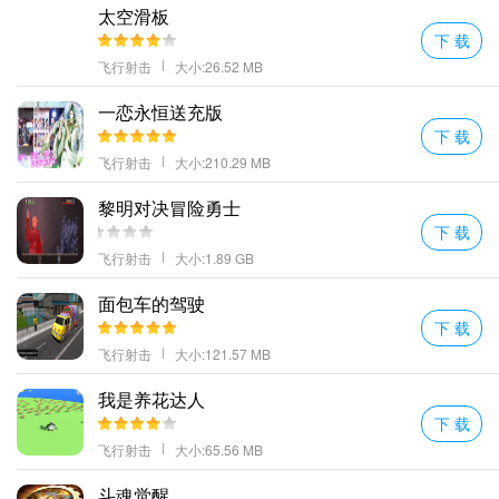
太空滑板
下 载
飞行射击
大小:26.52 MB
一恋永恒送充版
下 载
飞行射击
大小:210.29 MB
黎明对决冒险勇士
问题4：角色卡顿严重怎么处理？
下 载
角色移动不流畅往往是因为硬件性能不足或是游戏设置过高造成
飞行射击
大小:1.89 GB
的。针对这种情况，您可以尝试以下操作：
面包车的驾驶
降低画质设置。通过减少特效、阴影质量等方式减轻GPU负担。
下 载
优化电脑性能。清理磁盘空间、关闭不必要的软件和服务。
飞行射击
大小:121.57 MB
如果是笔记本电脑，记得接通电源适配器以启用高性能模式。
考虑升级硬件配置，如增加内存条或更换更强大的显卡。
我是养花达人
下 载
请注意，在进行任何重要操作前最好先备份个人数据以防丢失。希
飞行射击
大小:65.56 MB
望以上信息能够帮助到您！如果还有其他疑问欢迎随时向我们咨
询。更多好玩的手游，请持续关注顺发游戏网
斗魂觉醒