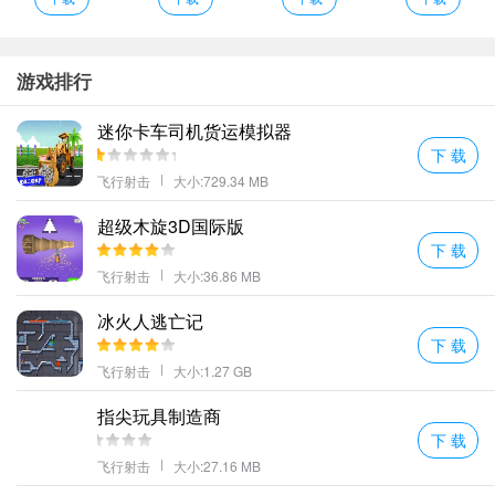
游戏排行
迷你卡车司机货运模拟器
下 载
飞行射击
大小:729.34 MB
超级木旋3D国际版
下 载
问题3：忘记账号密码了怎么办？
飞行射击
大小:36.86 MB
忘记登录信息是许多玩家都会面临的情况。如果您忘记了自己在《H
eroes Of The Dark》中的账号密码，可以通过如下方式找回：
冰火人逃亡记
访问游戏官网，在登录页面找到“忘记密码”选项并点击进入。
下 载
按照提示输入注册时使用的邮箱地址或其他联系方式。
飞行射击
大小:1.27 GB
查收邮件，并根据邮件内提供的链接重设您的新密码。
指尖玩具制造商
如果长时间没有收到邮件，请检查垃圾箱文件夹，并确保该邮箱地
下 载
址正确无误。
飞行射击
大小:27.16 MB