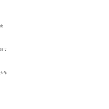
度出
难度
球大作