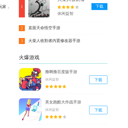
内置修改器手
下载
玩家，
1
游
休闲益智
直面天命悟空手游
2
下载
火柴人收割者内置修改器手游
3
下载
火爆游戏
撸啊撸百度版手游
休闲益智
下载
美女跑酷大作战手游
休闲益智
下载