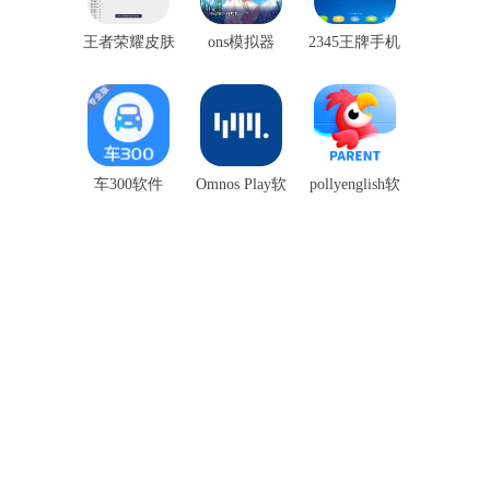
王者荣耀皮肤
ons模拟器
2345王牌手机
盒子
助手
车300软件
Omnos Play软
pollyenglish软
件
件