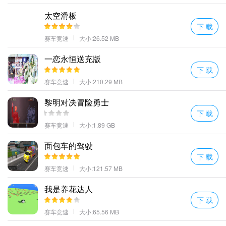
音效配置：
适当调高环境声量比例，有助于提高临场感；而降低引
太空滑板
擎噪音则能让沟通更加清晰。
下 载
三、不同玩法分析
赛车竞速
大小:26.52 MB
游戏中提供了多种挑战模式，每种都有其特点：
一恋永恒送充版
竞速赛：
考验玩家的速度与稳定性，适合追求刺激体验者。优势在
下 载
于能快速提升技术水平，缺点是容易造成疲劳。
赛车竞速
大小:210.29 MB
特技表演：
要求玩家具备较高操控能力，通过完成各种高难度动作
黎明对决冒险勇士
来获取分数。优点是可以展示个人风采，不足之处是对新手不太友
下 载
好。
赛车竞速
大小:1.89 GB
长途旅行：
注重耐力与规划，沿途欣赏风景的同时也锻炼了玩家的
耐心。适合喜欢悠闲风格的朋友，不过可能缺乏足够的挑战性。
面包车的驾驶
四、隐藏技巧分享
下 载
赛车竞速
大小:121.57 MB
除了上述常规内容外，还有一些不为人知的小秘密等着你去发现：
利用风向加速：
在顺风条件下适当增加油门开度，可以使飞机获得
我是养花达人
额外推力从而更快到达目的地。
下 载
赛车竞速
大小:65.56 MB