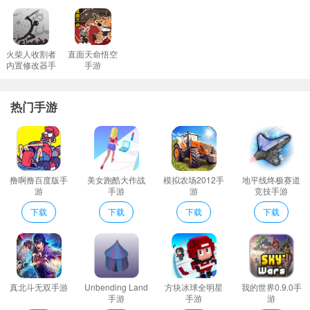
火柴人收割者
直面天命悟空
内置修改器手
手游
游
热门手游
撸啊撸百度版手
美女跑酷大作战
模拟农场2012手
地平线终极赛道
游
手游
游
竞技手游
下载
下载
下载
下载
真北斗无双手游
Unbending Land
方块冰球全明星
我的世界0.9.0手
手游
手游
游