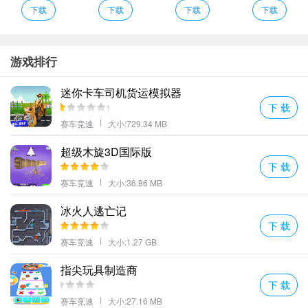
下载
下载
下载
下载
游戏排行
迷你卡车司机货运模拟器
下 载
灵活运用自动驾驶功能：
当需要长时间直线飞行或改变高度时，可
赛车竞速
大小:729.34 MB
以开启自动驾驶模式，但要注意定期检查航向是否正确。对于初学
超级木旋3D国际版
者来说，合理利用此功能能够有效减轻操作负担。
下 载
紧急情况下的应对策略：
遇到突发状况如引擎故障等，应立即切换
赛车竞速
大小:36.86 MB
至手动控制，并根据实际情况选择迫降地点。记住，安全第一！
二、参数设置建议
冰火人逃亡记
合适的参数设置可以让游戏体验更佳：
下 载
赛车竞速
大小:1.27 GB
灵敏度调节：
根据个人喜好调整摇杆/键盘的响应速度，推荐值为7
0%-80%，既能保证反应迅速又不会过于敏感导致失控。
指尖玩具制造商
视觉效果优化：
开启高画质选项虽然会消耗更多资源，但对于营造
下 载
沉浸式氛围非常有帮助。如果设备性能允许的话，请尽量开启。
赛车竞速
大小:27.16 MB