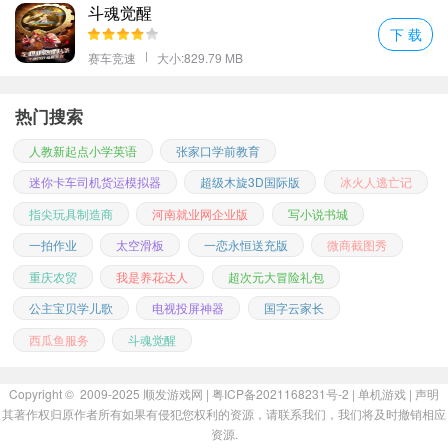
斗魂觉醒
下 载
赛车竞速
大小:829.79 MB
热门搜索
人教新起点小学英语
张家口学前教育
迷你卡车司机货运模拟器
超级木旋3D国际版
冰火人逃亡记
指尖玩具制造商
河南就业网企业版
写小说书城
一拍作业
太空滑板
一恋永恒送充版
微商截图秀
重庆农贸
我是养花达人
超次元大冒险礼包
公主宝贝学儿歌
电视投屏神器
国字云家长
西瓜鱼服务
斗魂觉醒
Copyright © 2009-2025
顺发游戏网
| 粤ICP备2021168231号-2 |
单机游戏
|
声明
其著作权归原作者所有如果有侵犯您权利的资源，请联系我们，我们将及时撤销相应
资源.