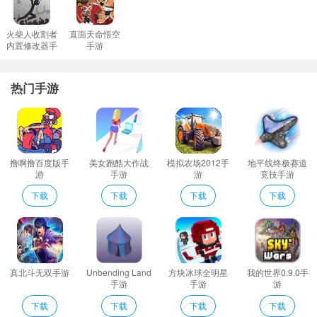
火柴人收割者
直面天命悟空
内置修改器手
手游
游
热门手游
撸啊撸百度版手
美女跑酷大作战
模拟农场2012手
地平线终极赛道
游
手游
游
竞技手游
下载
下载
下载
下载
真北斗无双手游
Unbending Land
方块冰球全明星
我的世界0.9.0手
手游
手游
游
下载
下载
下载
下载