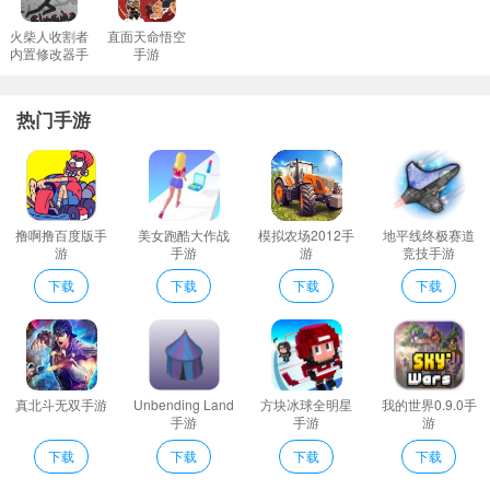
火柴人收割者
直面天命悟空
内置修改器手
手游
游
热门手游
撸啊撸百度版手
美女跑酷大作战
模拟农场2012手
地平线终极赛道
游
手游
游
竞技手游
下载
下载
下载
下载
真北斗无双手游
Unbending Land
方块冰球全明星
我的世界0.9.0手
手游
手游
游
下载
下载
下载
下载