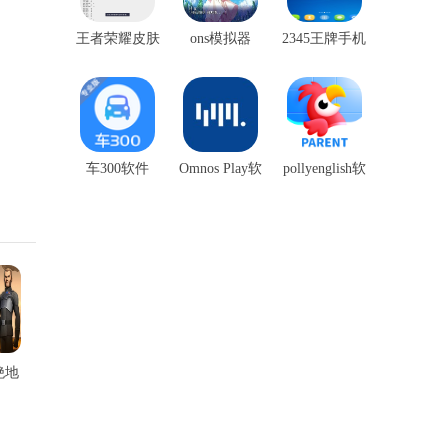
王者荣耀皮肤
ons模拟器
2345王牌手机
盒子
助手
车300软件
Omnos Play软
pollyenglish软
件
件
绝地
战