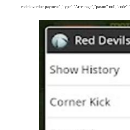
code#overdue-payment","type":"Arrearage","param":null,"code":"