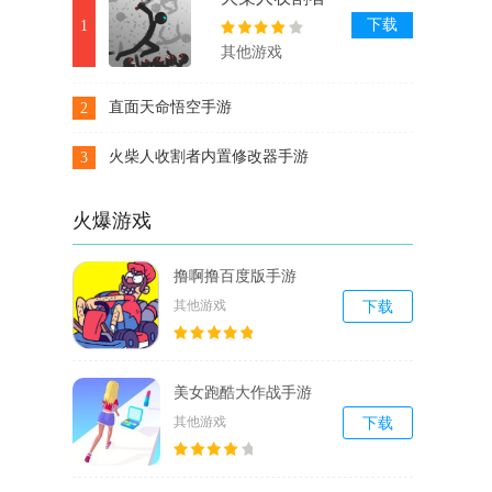
内置修改器手
下载
1
游
其他游戏
直面天命悟空手游
2
下载
火柴人收割者内置修改器手游
3
下载
火爆游戏
撸啊撸百度版手游
其他游戏
下载
美女跑酷大作战手游
其他游戏
下载