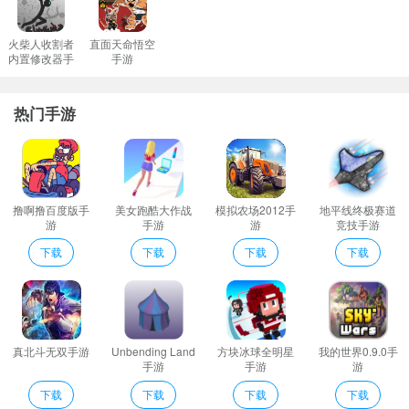
火柴人收割者
直面天命悟空
内置修改器手
手游
游
热门手游
撸啊撸百度版手
美女跑酷大作战
模拟农场2012手
地平线终极赛道
游
手游
游
竞技手游
下载
下载
下载
下载
真北斗无双手游
Unbending Land
方块冰球全明星
我的世界0.9.0手
手游
手游
游
下载
下载
下载
下载