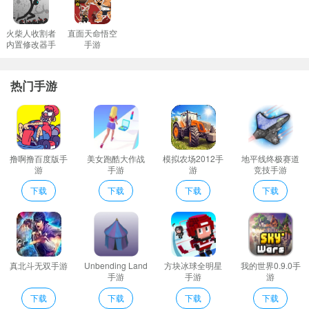
火柴人收割者
直面天命悟空
内置修改器手
手游
游
热门手游
撸啊撸百度版手
美女跑酷大作战
模拟农场2012手
地平线终极赛道
游
手游
游
竞技手游
下载
下载
下载
下载
真北斗无双手游
Unbending Land
方块冰球全明星
我的世界0.9.0手
手游
手游
游
下载
下载
下载
下载