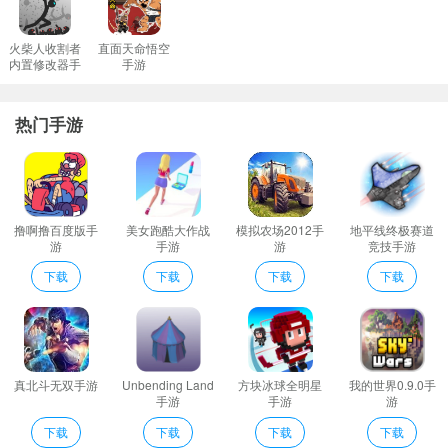
火柴人收割者
直面天命悟空
内置修改器手
手游
游
热门手游
撸啊撸百度版手
美女跑酷大作战
模拟农场2012手
地平线终极赛道
游
手游
游
竞技手游
下载
下载
下载
下载
真北斗无双手游
Unbending Land
方块冰球全明星
我的世界0.9.0手
手游
手游
游
下载
下载
下载
下载