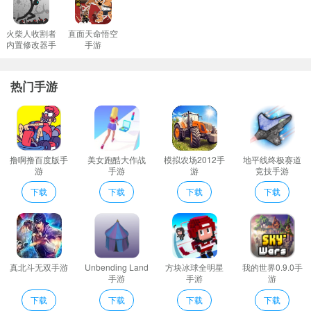
火柴人收割者
直面天命悟空
内置修改器手
手游
游
热门手游
撸啊撸百度版手
美女跑酷大作战
模拟农场2012手
地平线终极赛道
游
手游
游
竞技手游
下载
下载
下载
下载
真北斗无双手游
Unbending Land
方块冰球全明星
我的世界0.9.0手
手游
手游
游
下载
下载
下载
下载