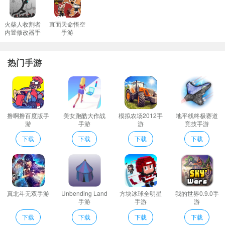
火柴人收割者
直面天命悟空
内置修改器手
手游
游
热门手游
撸啊撸百度版手
美女跑酷大作战
模拟农场2012手
地平线终极赛道
游
手游
游
竞技手游
下载
下载
下载
下载
真北斗无双手游
Unbending Land
方块冰球全明星
我的世界0.9.0手
手游
手游
游
下载
下载
下载
下载