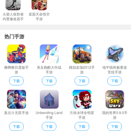
火柴人收割者
直面天命悟空
内置修改器手
手游
游
热门手游
撸啊撸百度版手
美女跑酷大作战
模拟农场2012手
地平线终极赛道
游
手游
游
竞技手游
下载
下载
下载
下载
真北斗无双手游
Unbending Land
方块冰球全明星
我的世界0.9.0手
手游
手游
游
下载
下载
下载
下载