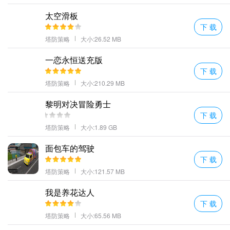
时刻还能给队友提供强有力的支持；又或者是隐藏于地图深处的秘
太空滑板
密宝藏，等待着勇敢者去发掘……这些都成为了我心中最珍贵的回
下 载
忆。
塔防策略
大小:26.52 MB
一恋永恒送充版
下 载
塔防策略
大小:210.29 MB
黎明对决冒险勇士
下 载
塔防策略
大小:1.89 GB
面包车的驾驶
虽然现在的我已经不再年轻，也不再有那么多时间和精力投入到游
下 载
戏中去了，但是每当听到有关于《傲视神魔传超v版》的消息时，心
塔防策略
大小:121.57 MB
中总会涌起一股暖流。因为它不仅仅代表了一款游戏，更承载着一
我是养花达人
段美好的青春岁月。
下 载
在这个快速变化的世界里，或许很多东西都会随着时间的推移而改
塔防策略
大小:65.56 MB
变甚至消失不见，但我相信，只要心中还保留着对美好事物的向往