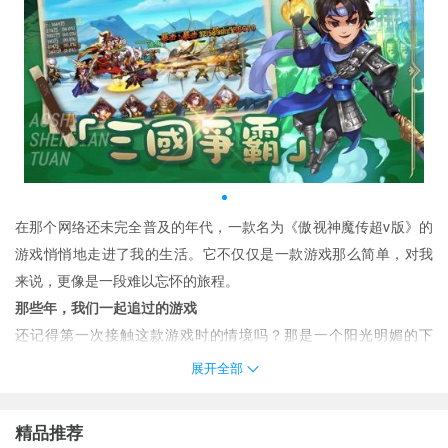
在那个网络还未完全普及的年代，一款名为《傲视神魔传超v版》的
游戏悄悄地走进了我的生活。它不仅仅是一款游戏那么简单，对我
来说，更像是一段难以忘怀的旅程。
那些年，我们一起追过的游戏
还记得第一次接触这款游戏时的情境吗？那是一个阳光明媚的下
午，几个小伙伴围坐在一台老式电脑前，兴奋地讨论着如何通过下
展开全部
一个关卡。
那时候，快乐就是这么简单。
精品推荐