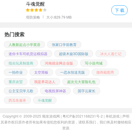
斗魂觉醒
和追求，那么无论走到哪里，都能找到属于自己的那份快乐与感
下 载
动。
塔防策略
大小:829.79 MB
更多好玩的手游，请持续关注顺发游戏网
热门搜索
人教新起点小学英语
张家口学前教育
迷你卡车司机货运模拟器
超级木旋3D国际版
冰火人逃亡记
指尖玩具制造商
河南就业网企业版
写小说书城
一拍作业
太空滑板
一恋永恒送充版
微商截图秀
重庆农贸
我是养花达人
超次元大冒险礼包
公主宝贝学儿歌
电视投屏神器
国字云家长
西瓜鱼服务
斗魂觉醒
Copyright © 2009-2025
顺发游戏网
| 粤ICP备2021168231号-2 |
单机游戏
|
声明
其著作权归原作者所有如果有侵犯您权利的资源，请联系我们，我们将及时撤销相应
资源.