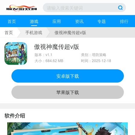
首页
游戏
应用
资讯
专题
排行
首页
手机游戏
傲视神魔传超v版
傲视神魔传超v版
版本：v1.1
类别：塔防策略
大小：684.62 MB
时间：2025-12-18
安卓版下载
苹果版下载
软件介绍