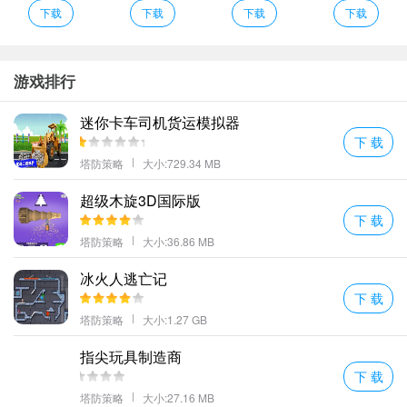
下载
下载
下载
下载
游戏排行
迷你卡车司机货运模拟器
下 载
塔防策略
大小:729.34 MB
超级木旋3D国际版
每当夜深人静之时，我总会想起那些年里为了打败某个BOSS而彻夜
下 载
不眠的日子；想起每一次成功通关后大家脸上洋溢的笑容；还有那
塔防策略
大小:36.86 MB
些关于友情、梦想甚至是爱情的美好记忆……这些都是《傲视神魔
冰火人逃亡记
传超v版》带给我的宝贵财富。
下 载
永恒的记忆点
塔防策略
大小:1.27 GB
如果说有什么东西能够穿越时间长河而不被遗忘的话，那么对于我
指尖玩具制造商
来说，《傲视神魔传超v版》中那些让人印象深刻的细节便是其中之
下 载
一。比如那位总是穿着红衣的女战士，她不仅战斗力爆表，在关键
塔防策略
大小:27.16 MB