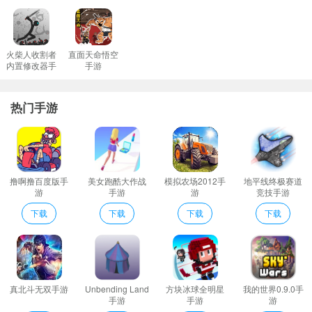
火柴人收割者
直面天命悟空
内置修改器手
手游
游
热门手游
与现在相比，《傲视神魔传超v版》的画面可能显得有些粗糙，但正
是这种略带像素风格的设计给了我们无限想象的空间。每一个角色
背后都有着自己独特的故事，每一场战斗都不只是数值之间的较
撸啊撸百度版手
美女跑酷大作战
模拟农场2012手
地平线终极赛道
量，更是智慧与勇气的比拼。
游
手游
游
竞技手游
从青涩到成熟——游戏行业的变迁
下载
下载
下载
下载
随着时间流逝，曾经一起并肩作战的好友渐渐散落天涯海角；而我
手中的游戏也从最初的单机版变成了如今更加精致复杂的在线多人
版本。不得不承认，技术的进步让今天的游戏玩家们享受到了前所
未有的视听盛宴。但同时，那份因为共同目标而紧密相连的心似乎
真北斗无双手游
Unbending Land
方块冰球全明星
我的世界0.9.0手
手游
手游
游
也变得越来越遥远了。