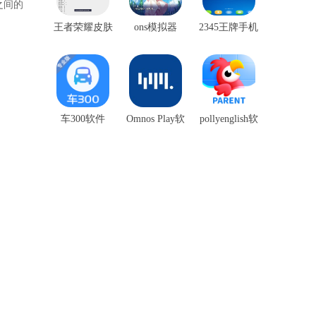
之间的
王者荣耀皮肤
ons模拟器
2345王牌手机
盒子
助手
车300软件
Omnos Play软
pollyenglish软
件
件