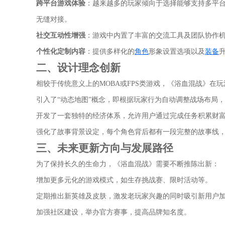
跨平台游戏体验
：越来越多的玩家倾向于选择能够支持多平台
无缝对接。
社交互动性增强
：游戏中内置了丰富的交流工具及团队协作
个性化定制内容
：提供多样化的
角色
形象设置选项以及
装备
二、设计理念创新
相较于传统意义上的MOBA或FPS类游戏，《浴血混战》在
引入了“动态地图”概念，即根据玩家行为自动调整战场布局
开发了一套独特的经济体系，允许用户通过完成任务积累财
强化了故事背景设定，每个角色背后都有一段完整的故事线
三、未来更新方向与发展路径
为了保持长久的生命力，《浴血混战》需要不断推陈出新：
增加更多元化的游戏模式，如生存挑战赛、限时活动等。
定期推出新英雄及皮肤，激发老玩家兴趣的同时吸引新用户
加强社区建设，举办官方赛事，提高品牌知名度。