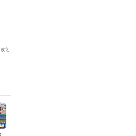
不败之
暴