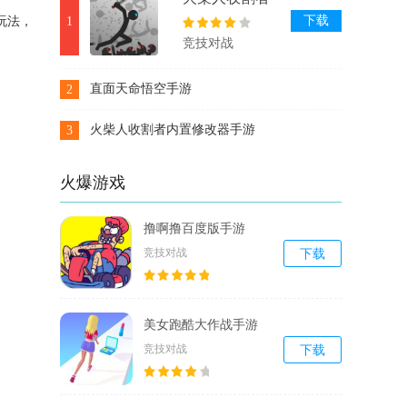
内置修改器手
下载
玩法，
1
游
竞技对战
直面天命悟空手游
2
下载
火柴人收割者内置修改器手游
3
下载
火爆游戏
撸啊撸百度版手游
竞技对战
下载
美女跑酷大作战手游
竞技对战
下载