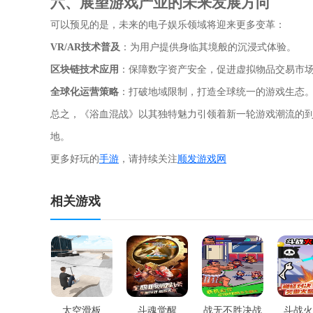
六、展望游戏产业的未来发展方向
可以预见的是，未来的电子娱乐领域将迎来更多变革：
VR/AR技术普及
：为用户提供身临其境般的沉浸式体验。
区块链技术应用
：保障数字资产安全，促进虚拟物品交易市
全球化运营策略
：打破地域限制，打造全球统一的游戏生态
总之，《浴血混战》以其独特魅力引领着新一轮游戏潮流的
地。
更多好玩的
手游
，请持续关注
顺发游戏网
相关游戏
太空滑板
斗魂觉醒
战无不胜决战
斗战火