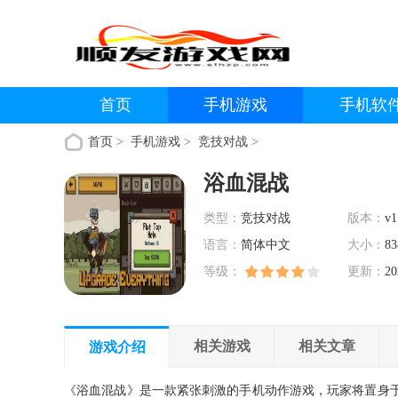
首页
手机游戏
手机软
首页
>
手机游戏
>
竞技对战
>
浴血混战
类型：
竞技对战
版本：
v1
语言：
简体中文
大小：
83
等级：
更新：
20
相关游戏
相关文章
游戏介绍
《浴血混战》是一款紧张刺激的手机动作游戏，玩家将置身