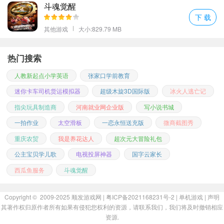
斗魂觉醒
随着时间流逝，曾经陪伴我们成长的游戏也逐渐淡出了人们的视
下 载
野。如今再回首那段时光，心中不免有些许感慨。现在的游戏无论
其他游戏
大小:829.79 MB
从画质还是玩法上都有了质的飞跃，但那份简单纯粹的乐趣却越来
越难寻觅了。
或许是因为少了那份对未知探索的好奇心吧？
当年为
热门搜索
了通关可以连续奋战几个小时甚至几天几夜，而现在面对着更加丰
人教新起点小学英语
张家口学前教育
富的内容却往往容易感到厌倦。
迷你卡车司机货运模拟器
超级木旋3D国际版
冰火人逃亡记
尽管如此，我还是会偶尔翻出尘封已久的
太空战机银河大战中文版
重温一番。虽然画面已经不再那么精致，操作也显得有些生涩，但
指尖玩具制造商
河南就业网企业版
写小说书城
它带给我的快乐和感动永远不会改变。它不仅仅是一款游戏，更是
一拍作业
太空滑板
一恋永恒送充版
微商截图秀
一段珍贵的记忆，记录着我们共同度过的美好时光。
重庆农贸
我是养花达人
超次元大冒险礼包
公主宝贝学儿歌
电视投屏神器
国字云家长
西瓜鱼服务
斗魂觉醒
Copyright © 2009-2025
顺发游戏网
| 粤ICP备2021168231号-2 |
单机游戏
|
声明
其著作权归原作者所有如果有侵犯您权利的资源，请联系我们，我们将及时撤销相应
资源.