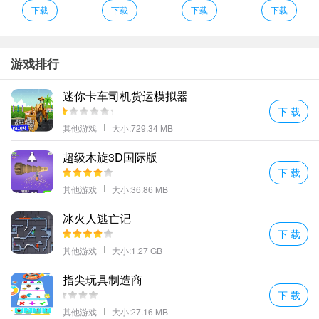
下载
下载
下载
下载
记得第一次接触这款游戏是在一个阳光明媚的下午，通过朋友介绍
知道了这款以宇宙为背景的射击游戏。那时候家里刚刚添置了一台
电脑，对于新奇事物的好奇心驱使我迫不及待地想要尝试一下。随
游戏排行
着游戏画面缓缓展开，一个广阔无垠、色彩斑斓的宇宙世界呈现在
迷你卡车司机货运模拟器
眼前。
那一刻，仿佛整个世界都安静了下来，只剩下我和我的小飞
下 载
船，在浩瀚星海中自由翱翔。
其他游戏
大小:729.34 MB
游戏中的每一关卡设计都非常巧妙，不仅考验玩家的操作技巧，还
超级木旋3D国际版
要求玩家能够灵活运用各种武器装备来应对不同类型的敌人。而其
下 载
中最让我印象深刻的是那些形态各异、攻击方式多样的BOSS战。每
其他游戏
大小:36.86 MB
当成功击败一个强大的对手时，那种成就感是难以言表的。
冰火人逃亡记
下 载
其他游戏
大小:1.27 GB
指尖玩具制造商
下 载
其他游戏
大小:27.16 MB