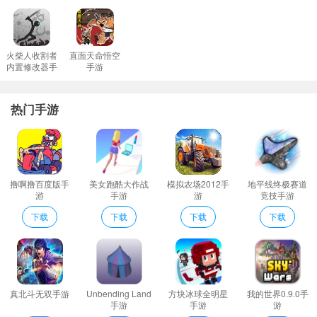
火柴人收割者
直面天命悟空
内置修改器手
手游
游
热门手游
撸啊撸百度版手
美女跑酷大作战
模拟农场2012手
地平线终极赛道
游
手游
游
竞技手游
下载
下载
下载
下载
真北斗无双手游
Unbending Land
方块冰球全明星
我的世界0.9.0手
手游
手游
游