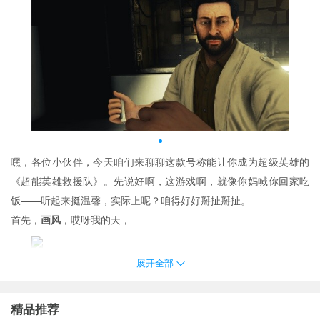
嘿，各位小伙伴，今天咱们来聊聊这款号称能让你成为超级英雄的
《超能英雄救援队》。先说好啊，这游戏啊，就像你妈喊你回家吃
饭——听起来挺温馨，实际上呢？咱得好好掰扯掰扯。
首先，
画风
，哎呀我的天，
展开全部
，这色彩搭配简直比我家二姨给侄子挑衣服还大胆！你说这蓝色是
想模仿天空还是海洋？我猜设计师可能是刚从马尔代夫度假回来
精品推荐
吧。而且角色设计也够奇葩的，