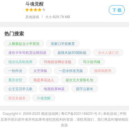
斗魂觉醒
下 载
其他游戏
大小:829.79 MB
好了，今天的分享就到这里啦，希望你们喜欢这篇评测。记得点赞
关注哦，我们下期再见~
热门搜索
更多好玩的手游，请持续关注顺发游戏网
人教新起点小学英语
张家口学前教育
迷你卡车司机货运模拟器
超级木旋3D国际版
冰火人逃亡记
指尖玩具制造商
河南就业网企业版
写小说书城
一拍作业
太空滑板
一恋永恒送充版
微商截图秀
重庆农贸
我是养花达人
超次元大冒险礼包
公主宝贝学儿歌
电视投屏神器
国字云家长
西瓜鱼服务
斗魂觉醒
Copyright © 2009-2025
顺发游戏网
| 粤ICP备2021168231号-2 |
单机游戏
|
声明
其著作权归原作者所有如果有侵犯您权利的资源，请联系我们，我们将及时撤销相应
资源.