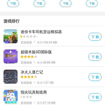
下载
下载
下载
下载
得夸奖一下的：
操作简单易上手
：对于那些连打字都嫌麻烦的朋友来说，简直就是
福音啊！
游戏排行
关卡设计还算有点新意
：虽然大部分时间都在重复同样的动作，偶
迷你卡车司机货运模拟器
尔也会冒出几个让人眼前一亮的小挑战。
下 载
音乐还不错
：至少在我快睡着的时候，还能靠BGM提提神。
其他游戏
大小:729.34 MB
说到这儿，不得不提一下游戏中那些让人哭笑不得的经历。比如有
一次，我在执行任务时不小心掉进了个坑里（
超级木旋3D国际版
下 载
其他游戏
大小:36.86 MB
），结果发现居然还有隐藏道具！当时的心情真是既惊喜又无奈，
冰火人逃亡记
就像是在冰箱里找到了去年夏天忘记吃的冰淇淋一样复杂。
下 载
另外，这款游戏的设计者似乎特别喜欢搞怪，比如说这个看起来很
其他游戏
大小:1.27 GB
正常的箱子（
指尖玩具制造商
下 载
其他游戏
大小:27.16 MB