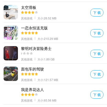
太空滑板
下 载
其他游戏
大小:26.52 MB
一恋永恒送充版
下 载
其他游戏
大小:210.29 MB
），打开后竟然蹦出来一只小恐龙！那一刻，我仿佛穿越到了侏罗
黎明对决冒险勇士
纪公园，只差没有约翰·哈蒙德站在旁边说：“欢迎来到超能英雄的世
下 载
界！”
其他游戏
大小:1.89 GB
最后，我们来总结一下吧。如果你是个追求极致画面效果的游戏发
面包车的驾驶
烧友，那么《超能英雄救援队》可能不太适合你；但如果你只是想
下 载
找点乐子，放松心情，甚至愿意接受一些出乎意料的惊喜（或者说
其他游戏
大小:121.57 MB
惊吓？），那么它倒也不失为一个不错的选择。
我是养花达人
总之，
是否值得一试完全取决于你的口味
。我个人觉得，偶尔换换
下 载
口味尝试点新鲜事物也是挺好的。毕竟，生活已经够单调了，偶尔
其他游戏
大小:65.56 MB
来点调味剂也不错嘛！