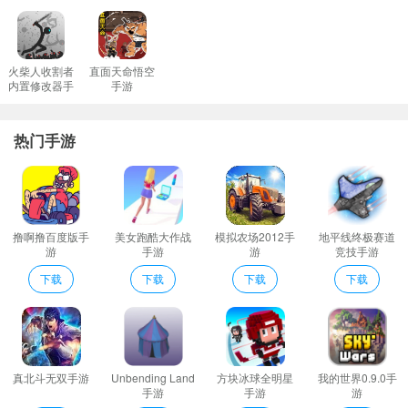
火柴人收割者
直面天命悟空
内置修改器手
手游
游
热门手游
，看这肌肉线条，估计是拿橡皮泥捏出来的模型直接扫描进电脑
撸啊撸百度版手
美女跑酷大作战
模拟农场2012手
地平线终极赛道
游
手游
游
竞技手游
了，就差没把“我是3D新手”几个字刻脑门上了。
下载
下载
下载
下载
接着说说
剧情
吧，说实话，刚开始我还真被吸引住了，拯救世界
嘛，谁不想当一回英雄呢？但玩着玩着你会发现，这故事线比我家
楼下那条流浪狗还要迷茫。一会儿要你去救猫，一会儿又要阻止外
星人入侵地球……嗯，等等，这剧本是不是找错地方了？应该送去
真北斗无双手游
Unbending Land
方块冰球全明星
我的世界0.9.0手
给隔壁科幻大片剧组才对吧？
手游
手游
游
不过呢，也不能全盘否定，《超能英雄救援队》还是有几个亮点值