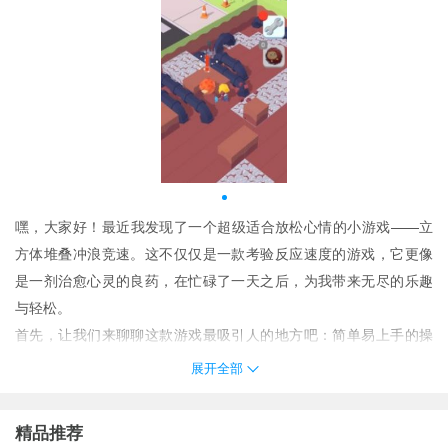
嘿，大家好！最近我发现了一个超级适合放松心情的小游戏——
立
方体堆叠冲浪竞速
。这不仅仅是一款考验反应速度的游戏，它更像
是一剂治愈心灵的良药，在忙碌了一天之后，为我带来无尽的乐趣
与轻松。
首先，让我们来聊聊这款游戏最吸引人的地方吧：简单易上手的操
作加上丰富多彩的画面设计，让每一次进入游戏都成为一场视觉盛
展开全部
宴。
想象一下，随着指尖轻轻滑动屏幕，一个个五彩斑斓的方块在
空中飞舞、旋转，最终稳稳地落在指定位置上，那种成就感简直无
精品推荐
法用言语形容！