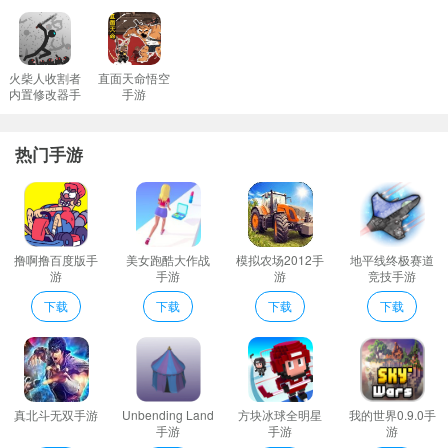
火柴人收割者
直面天命悟空
内置修改器手
手游
游
热门手游
撸啊撸百度版手
美女跑酷大作战
模拟农场2012手
地平线终极赛道
游
手游
游
竞技手游
下载
下载
下载
下载
真北斗无双手游
Unbending Land
方块冰球全明星
我的世界0.9.0手
手游
手游
游