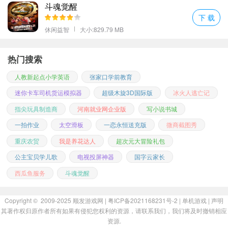
斗魂觉醒
下 载
休闲益智
大小:829.79 MB
热门搜索
人教新起点小学英语
张家口学前教育
迷你卡车司机货运模拟器
超级木旋3D国际版
冰火人逃亡记
指尖玩具制造商
河南就业网企业版
写小说书城
一拍作业
太空滑板
一恋永恒送充版
微商截图秀
重庆农贸
我是养花达人
超次元大冒险礼包
公主宝贝学儿歌
电视投屏神器
国字云家长
西瓜鱼服务
斗魂觉醒
Copyright © 2009-2025
顺发游戏网
| 粤ICP备2021168231号-2 |
单机游戏
|
声明
其著作权归原作者所有如果有侵犯您权利的资源，请联系我们，我们将及时撤销相应
资源.