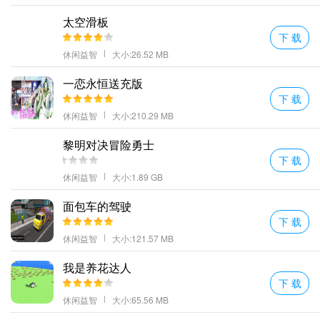
太空滑板
下 载
对于上班族来说，我强烈推荐利用午休时间或是下班回家的路上玩
休闲益智
大小:26.52 MB
上几把；而对于学生党而言，则可以在课间休息时短暂地沉浸在这
一恋永恒送充版
个奇妙的世界里。记得要合理安排时间哦，毕竟再好的东西也不能
下 载
贪杯啦～
休闲益智
大小:210.29 MB
最后，我想说的是，无论你是想要寻找一种新的娱乐方式，还是仅
黎明对决冒险勇士
仅希望找到一个可以暂时逃离现实烦恼的空间，“立方体堆叠冲浪竞
下 载
速”都会是一个不错的选择。它不仅能够带给你欢乐，更重要的是，
休闲益智
大小:1.89 GB
它教会了我们即使是在平凡的日子里也能发现不平凡的美好。
面包车的驾驶
下 载
休闲益智
大小:121.57 MB
我是养花达人
下 载
休闲益智
大小:65.56 MB