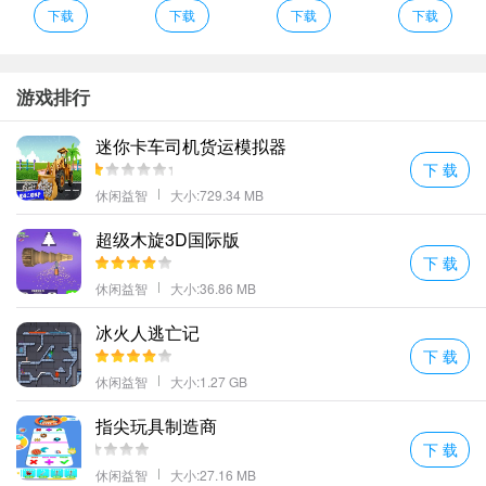
下载
下载
下载
下载
游戏排行
迷你卡车司机货运模拟器
下 载
休闲益智
大小:729.34 MB
超级木旋3D国际版
对于像我这样的休闲玩家来说，“立方体堆叠冲浪竞速”简直就是量身
下 载
定制的。它不需要你投入太多精力去学习复杂的规则或技巧，只需
休闲益智
大小:36.86 MB
要跟随直觉，享受游戏带来的快乐就足够了。而且，游戏内还有多
冰火人逃亡记
种模式可以选择，比如限时挑战赛、无限堆叠模式等，总有一款能
下 载
够满足你的需求。
休闲益智
大小:1.27 GB
说到这儿，不得不提的是，这款游戏还特别适合用来缓解工作学习
指尖玩具制造商
中的压力哦！当你感到疲惫不堪时，不妨试试看开启一局“立方体堆
下 载
叠”，让思绪随着那些可爱的小方块一起飞翔吧~相信我，几分钟后
休闲益智
大小:27.16 MB
你会发现自己的心情已经变得轻松愉快了许多呢！