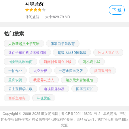
斗魂觉醒
下 载
休闲益智
大小:829.79 MB
热门搜索
人教新起点小学英语
张家口学前教育
迷你卡车司机货运模拟器
超级木旋3D国际版
冰火人逃亡记
指尖玩具制造商
河南就业网企业版
写小说书城
一拍作业
太空滑板
一恋永恒送充版
微商截图秀
重庆农贸
我是养花达人
超次元大冒险礼包
公主宝贝学儿歌
电视投屏神器
国字云家长
西瓜鱼服务
斗魂觉醒
Copyright © 2009-2025
顺发游戏网
| 粤ICP备2021168231号-2 |
单机游戏
|
声明
其著作权归原作者所有如果有侵犯您权利的资源，请联系我们，我们将及时撤销相应
资源.