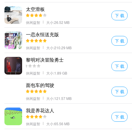
太空滑板
下 载
休闲益智
大小:26.52 MB
一恋永恒送充版
下 载
休闲益智
大小:210.29 MB
- 在团队比赛中，
明确分工
非常重要，每个成员都应该清楚自己负责
黎明对决冒险勇士
哪部分任务。 -
下 载
休闲益智
大小:1.89 GB
面包车的驾驶
下 载
休闲益智
大小:121.57 MB
我是养花达人
下 载
休闲益智
大小:65.56 MB