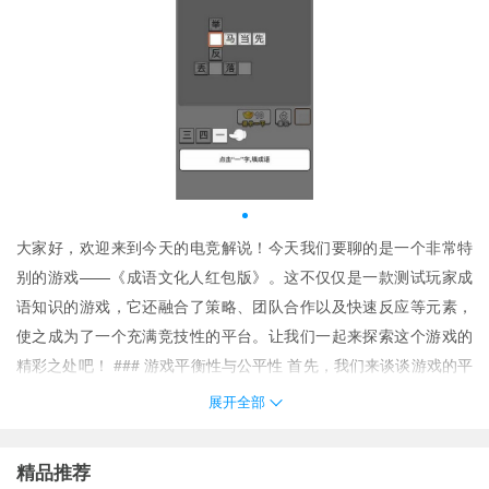
大家好，欢迎来到今天的电竞解说！今天我们要聊的是一个非常特
别的游戏——《成语文化人红包版》。这不仅仅是一款测试玩家成
语知识的游戏，它还融合了策略、团队合作以及快速反应等元素，
使之成为了一个充满竞技性的平台。让我们一起来探索这个游戏的
精彩之处吧！ ### 游戏平衡性与公平性 首先，我们来谈谈游戏的平
衡性和公平性。在《成语文化人红包版》中，每位玩家都是站在同
展开全部
一起跑线上的。无论是新手还是老手，都需要依靠自己的成语知识
库来赢得比赛。
游戏内没有提供任何直接购买优势的功能
，确保了
精品推荐
每位参赛者之间的竞争是基于个人能力而非外部因素。此外，官方