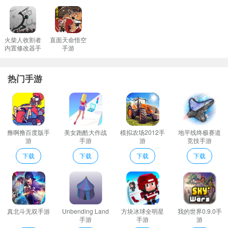
会定期更新题库，并且根据玩家反馈调整难度曲线，以保证游戏体
验的新鲜感和挑战性。 ### 竞技模式与玩法详解 这款游戏提供了多
种多样的竞技模式供玩家选择： - **经典对战**：两名玩家一对一P
火柴人收割者
直面天命悟空
内置修改器手
手游
K，看谁先答对更多题目。 - **团队竞赛**：组队对抗其他队伍，考
游
验队友间的默契程度。 - **限时挑战**：限定时间内尽可能多地解答
热门手游
正确答案，适合喜欢快节奏游戏的朋友。 - **成语接龙**：不仅要求
知道成语的意思，还需要能够灵活运用，增加了游戏趣味性。 每种
模式都有其独特的魅力，同时也考验着玩家不同方面的能力。比
如，在团队竞赛中，
沟通交流变得尤为重要
；而在限时挑战里，则
撸啊撸百度版手
美女跑酷大作战
模拟农场2012手
地平线终极赛道
更看重玩家的速度与准确性。 ### 高手战术解析 对于想要提升自己
游
手游
游
竞技手游
水平的玩家来说，掌握一些高级技巧是非常必要的。这里有几个建
下载
下载
下载
下载
议： -
提前准备
：平时多积累成语故事及相关背景知识，扩大自己
的词汇量。 -
快速反应
：训练自己的手速和眼力，能够在短时间内
准确识别出正确的选项。 -
心理素质
：保持冷静的心态面对比赛中
的压力，尤其是在关键时刻不要慌张。 -
真北斗无双手游
Unbending Land
方块冰球全明星
我的世界0.9.0手
手游
手游
游