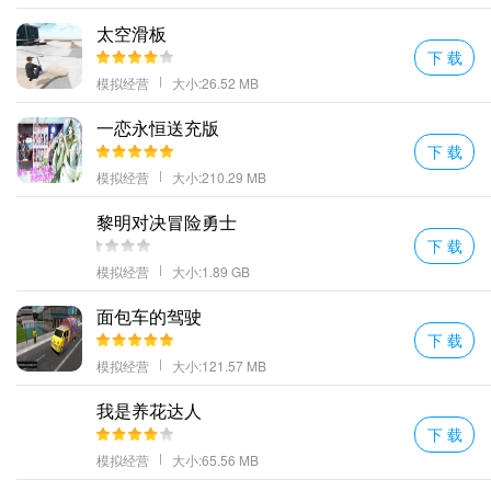
此外，合理规划资源分配也很重要哦！
问题三：无法登录账户/忘记密码了怎么办？
太空滑板
下 载
如果您发现自己无法正常登录账户或忘记了设置的密码，请按照以
模拟经营
大小:26.52 MB
下指引操作：
首先确认输入的信息（包括邮箱地址/手机号码）是否正确无
一恋永恒送充版
误。
下 载
模拟经营
大小:210.29 MB
点击“忘记密码”链接，根据提示通过邮箱验证重置密码。
若仍存在问题，请联系客服寻求进一步的帮助。
黎明对决冒险勇士
下 载
模拟经营
大小:1.89 GB
面包车的驾驶
下 载
模拟经营
大小:121.57 MB
我是养花达人
下 载
模拟经营
大小:65.56 MB