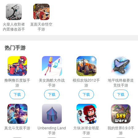
确保您的设备操作系统以及《闲置农夫大亨》都是最新版本。
重启您的设备后再次尝试打开游戏。
火柴人收割者
直面天命悟空
内置修改器手
手游
游
热门手游
撸啊撸百度版手
美女跑酷大作战
模拟农场2012手
地平线终极赛道
游
手游
游
竞技手游
下载
下载
下载
下载
真北斗无双手游
Unbending Land
方块冰球全明星
我的世界0.9.0手
手游
手游
游