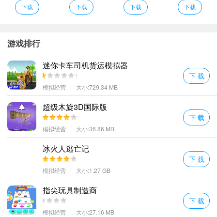
下载
下载
下载
下载
游戏排行
迷你卡车司机货运模拟器
下 载
模拟经营
大小:729.34 MB
超级木旋3D国际版
下 载
模拟经营
大小:36.86 MB
问题二：如何获得更多金币？
冰火人逃亡记
在游戏中赚取金币的方法有很多，这里列出几个主要途径：
下 载
完成日常任务和成就奖励。
模拟经营
大小:1.27 GB
出售农作物给市场上的买家。
指尖玩具制造商
参与限时活动赢取丰厚奖励。
下 载
升级农场设施提高生产效率。
模拟经营
大小:27.16 MB