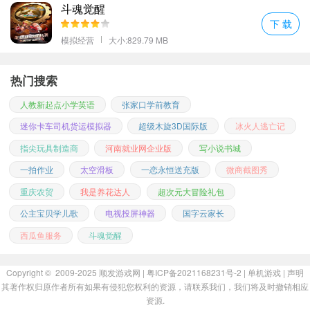
斗魂觉醒
下 载
模拟经营
大小:829.79 MB
热门搜索
人教新起点小学英语
张家口学前教育
迷你卡车司机货运模拟器
超级木旋3D国际版
冰火人逃亡记
指尖玩具制造商
河南就业网企业版
写小说书城
一拍作业
太空滑板
一恋永恒送充版
微商截图秀
重庆农贸
我是养花达人
超次元大冒险礼包
公主宝贝学儿歌
电视投屏神器
国字云家长
西瓜鱼服务
斗魂觉醒
Copyright © 2009-2025
顺发游戏网
| 粤ICP备2021168231号-2 |
单机游戏
|
声明
其著作权归原作者所有如果有侵犯您权利的资源，请联系我们，我们将及时撤销相应
问题四：为什么我的作物总是长得慢？
资源.