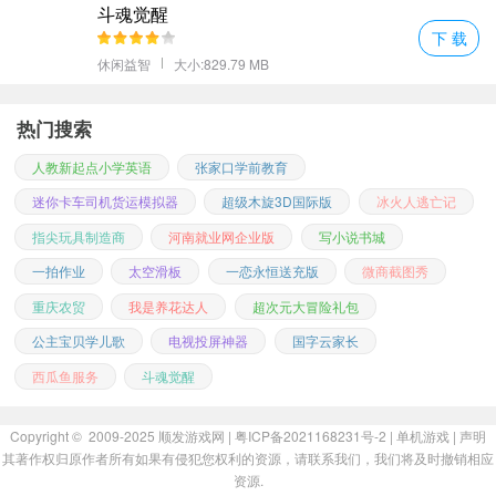
斗魂觉醒
下 载
休闲益智
大小:829.79 MB
热门搜索
人教新起点小学英语
张家口学前教育
迷你卡车司机货运模拟器
超级木旋3D国际版
冰火人逃亡记
指尖玩具制造商
河南就业网企业版
写小说书城
一拍作业
太空滑板
一恋永恒送充版
微商截图秀
重庆农贸
我是养花达人
超次元大冒险礼包
公主宝贝学儿歌
电视投屏神器
国字云家长
西瓜鱼服务
斗魂觉醒
自制成语卡片：
利用纸笔或电脑软件制作一套属于自己的成语学习
Copyright © 2009-2025
顺发游戏网
| 粤ICP备2021168231号-2 |
单机游戏
|
声明
卡片。每张卡片上写一个游戏中遇到过的成语及其解释，并加上自
其著作权归原作者所有如果有侵犯您权利的资源，请联系我们，我们将及时撤销相应
己对这个词的理解或者是相关的小故事。随着时间积累，你会发现
资源.