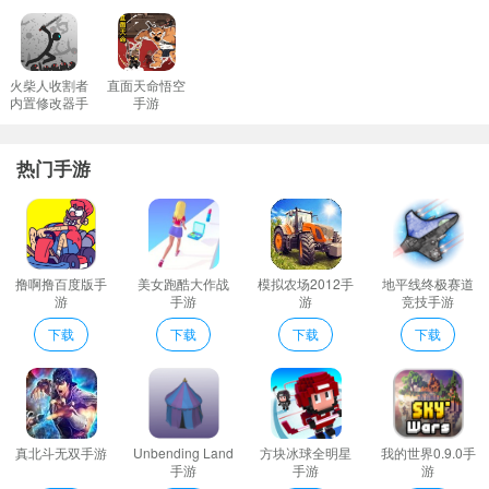
向其他玩家或者家人讲述楚庄王三年不飞、一飞冲天的故事。这样
不仅能增加游戏的知识性，还能增进与他人的交流。
火柴人收割者
直面天命悟空
内置修改器手
手游
游
热门手游
撸啊撸百度版手
美女跑酷大作战
模拟农场2012手
地平线终极赛道
游
手游
游
竞技手游
下载
下载
下载
下载
真北斗无双手游
Unbending Land
方块冰球全明星
我的世界0.9.0手
手游
手游
游