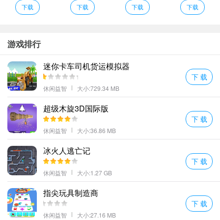
下载
下载
下载
下载
游戏排行
迷你卡车司机货运模拟器
下 载
休闲益智
大小:729.34 MB
超级木旋3D国际版
下 载
休闲益智
大小:36.86 MB
冰火人逃亡记
下 载
休闲益智
大小:1.27 GB
指尖玩具制造商
成语接龙挑战：
当完成某个关卡后，不要急于进入下一关，而是利
下 载
用当前关卡出现的所有成语来玩一场接龙游戏。这不仅考验了玩家
休闲益智
大小:27.16 MB