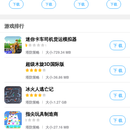
下载
下载
下载
下载
感觉？但别误会，我可不是在夸它复古哦，更像是开发者对“高
清”二字有着自己独特的理解。不过呢，这种风格倒也挺符合游戏那
股子不拘小节的气质。
游戏排行
说到操作，
我的天哪
，这简直就是一场手指与屏幕之间的拉锯战！
灵敏度时高时低，有时候明明只是轻轻一点，结果却像是给敌人发
迷你卡车司机货运模拟器
了个大招；而当你真想放大招的时候，却怎么按都没反应。这感觉
下 载
塔防策略
大小:729.34 MB
就像是在跟一个喝醉了酒的朋友玩游戏——你永远不知道下一秒会
发生什么。
超级木旋3D国际版
下 载
塔防策略
大小:36.86 MB
冰火人逃亡记
下 载
塔防策略
大小:1.27 GB
指尖玩具制造商
下 载
塔防策略
大小:27.16 MB