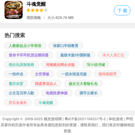
不承认，在某些瞬间，它还是能成功地勾起你内心深处那份对于英
斗魂觉醒
雄主义的向往之情。
下 载
接下来聊聊游戏里那些让人哭笑不得的设计。比如其中有个关卡要
塔防策略
大小:829.79 MB
求玩家驾驶机甲穿过一片雷区，本以为会是考验反应速度的小挑
战，结果发现只要不停地原地转圈就能轻松过关。我当时就震惊
热门搜索
了：“这是什么鬼逻辑？”还有一次，我在战斗中不小心触发了一个
人教新起点小学英语
张家口学前教育
隐藏任务，结果奖励竟然是让我去收集50颗星星——拜托，我们这
迷你卡车司机货运模拟器
超级木旋3D国际版
冰火人逃亡记
儿可是战场啊大哥！
指尖玩具制造商
河南就业网企业版
写小说书城
一拍作业
太空滑板
一恋永恒送充版
微商截图秀
重庆农贸
我是养花达人
超次元大冒险礼包
公主宝贝学儿歌
电视投屏神器
国字云家长
西瓜鱼服务
斗魂觉醒
Copyright © 2009-2025
顺发游戏网
| 粤ICP备2021168231号-2 |
单机游戏
|
声明
其著作权归原作者所有如果有侵犯您权利的资源，请联系我们，我们将及时撤销相应
资源.