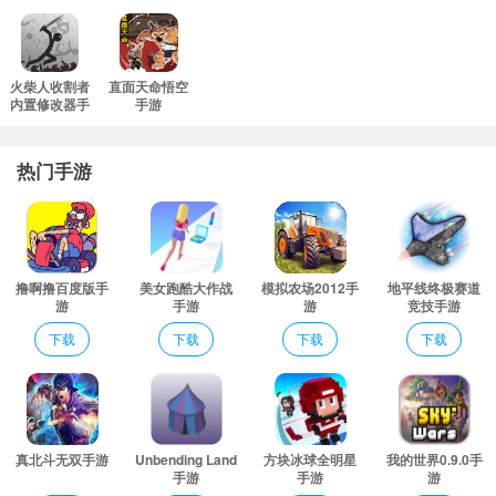
火柴人收割者
直面天命悟空
内置修改器手
手游
游
热门手游
撸啊撸百度版手
美女跑酷大作战
模拟农场2012手
地平线终极赛道
游
手游
游
竞技手游
下载
下载
下载
下载
真北斗无双手游
Unbending Land
方块冰球全明星
我的世界0.9.0手
手游
手游
游
看看这色彩斑斓却又略显粗糙的画风，是不是有种回到了90年代的