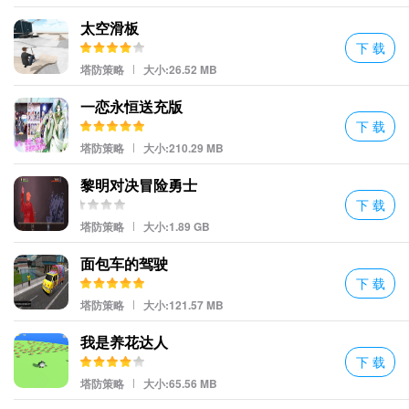
太空滑板
下 载
塔防策略
大小:26.52 MB
一恋永恒送充版
下 载
塔防策略
大小:210.29 MB
黎明对决冒险勇士
下 载
塔防策略
大小:1.89 GB
面包车的驾驶
下 载
塔防策略
大小:121.57 MB
剧情方面嘛，《前进吧机甲勇士》倒是挺有创意的。故事讲述了一
群勇敢的机甲战士为了保护地球不受外星生物侵害而展开的一系列
我是养花达人
冒险。听起来挺热血沸腾的对吧？但实际上，整个过程更像是看了
下 载
塔防策略
大小:65.56 MB
一部低成本科幻电影：特效一般、台词尴尬、转折生硬……但不得