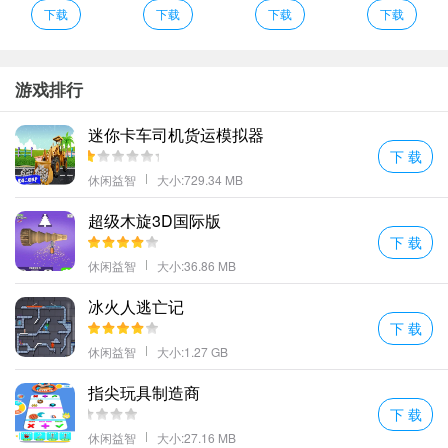
你可以通过完成任务来获取大量的奖金使用这些奖金来升级你的英
下载
下载
下载
下载
雄或者是为他们配备更好的装备。
你是最好的狙击手英雄因为你的拍摄准确性是惊人的。
利用场景地图中的地形去开始战斗可以轻松消灭敌人去过关;
游戏排行
解锁和升级现代专业设备：狙击步枪弹药伪装和特殊设备。与你的
迷你卡车司机货运模拟器
朋友结盟创造一个势不可挡的队伍!导致他们排行榜的榜首打败其他
下 载
球队赢得了地区的统治模式。
休闲益智
大小:729.34 MB
Snix io亮点
超级木旋3D国际版
自由的冒险和战斗你的目标可以由你自己来决定看看到底要用什么
下 载
方法；
休闲益智
大小:36.86 MB
操作非常简单但是激烈的枪战和生存竞争却给玩家们带来了无限的
乐趣。
冰火人逃亡记
下 载
解锁更好的武器帮助你完成更激烈的挑战赢得胜利获取更多奖励。
休闲益智
大小:1.27 GB
黏黏大盗一款经典怀旧风格冒险游戏。游戏采用经典的复古像素风
格简单有趣的冒险闯关玩法玩家只需控制角色不断闯关避过所有障
指尖玩具制造商
碍物找到宝物即可非常精彩！
下 载
盟友与朋友创建一个不可阻挡的SQUAD！带领他们到领先榜首位击
休闲益智
大小:27.16 MB