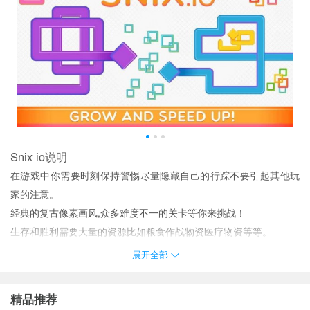
Snix io说明
在游戏中你需要时刻保持警惕尽量隐藏自己的行踪不要引起其他玩
家的注意。
经典的复古像素画风,众多难度不一的关卡等你来挑战！
生存和胜利需要大量的资源比如粮食作战物资医疗物资等等。
障碍也是很关键的一点。一些油桶可以帮助你获得更多的小人。
展开全部
•随着杀手契约不断变化可以回放揭开更多秘密
你有一个子弹射击可以远距离消除怪物和恶棍而不会发出任何噪
精品推荐
音。