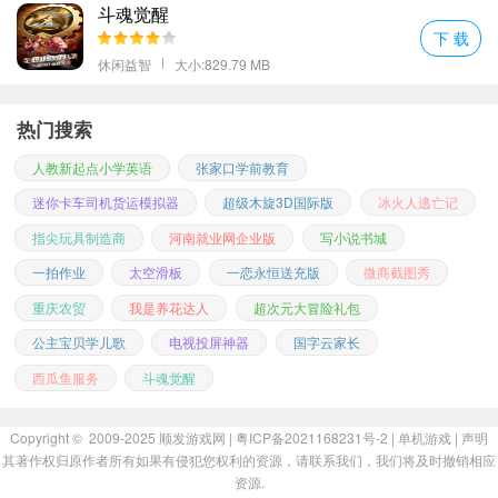
斗魂觉醒
下 载
休闲益智
大小:829.79 MB
热门搜索
人教新起点小学英语
张家口学前教育
迷你卡车司机货运模拟器
超级木旋3D国际版
冰火人逃亡记
指尖玩具制造商
河南就业网企业版
写小说书城
一拍作业
太空滑板
一恋永恒送充版
微商截图秀
重庆农贸
我是养花达人
超次元大冒险礼包
公主宝贝学儿歌
电视投屏神器
国字云家长
西瓜鱼服务
斗魂觉醒
Copyright © 2009-2025
顺发游戏网
| 粤ICP备2021168231号-2 |
单机游戏
|
声明
其著作权归原作者所有如果有侵犯您权利的资源，请联系我们，我们将及时撤销相应
资源.