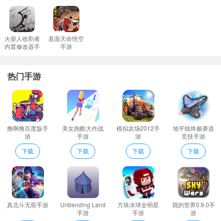
Snix io介绍
1、可以控制自己的人物去进行挑战除此之外还有超多刺激的对战内
容。
火柴人收割者
直面天命悟空
内置修改器手
手游
2、超真实的射击作战游戏玩法竞技场逐鹿争锋解锁属于你的荣耀;
游
3、你将在游戏中控制你的角色来完成不同的挑战你需要运用你的战
热门手游
斗技巧来消灭不同的飞机。
4、法很简单男女老少都很容易上手体验轻松愉悦的射击游戏。
5、画风很可爱清新简洁的游戏画风游戏中玩家可以控制一个战士进
行狙击战斗。
撸啊撸百度版手
美女跑酷大作战
模拟农场2012手
地平线终极赛道
6、狙击手战士幽灵手游一款非常实用的射击类游戏。根据PC端同
游
手游
游
竞技手游
名狙击移植过来的能够让你们在其中扮演狙击手在各种复杂的情况
下载
下载
下载
下载
下完成各种的击杀目标。
7、Snixio游戏是一款画风非常简单的贪吃蛇玩法手游在这款Snixio
游戏中你可以选择任意皮肤的贪吃蛇从小蛇不断吞噬变成大蛇生存
到最后你才能胜利。
真北斗无双手游
Unbending Land
方块冰球全明星
我的世界0.9.0手
Snix io点评
手游
手游
游