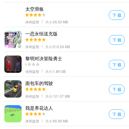
败其他球队并赢得统治模式的领土。
太空滑板
可以培养玩家的战略意识和战略思维让玩家更好地理解军事行动。
下 载
更多好玩的手游，请持续关注顺发游戏网
休闲益智
大小:26.52 MB
一恋永恒送充版
下 载
休闲益智
大小:210.29 MB
黎明对决冒险勇士
下 载
休闲益智
大小:1.89 GB
面包车的驾驶
下 载
休闲益智
大小:121.57 MB
我是养花达人
下 载
休闲益智
大小:65.56 MB