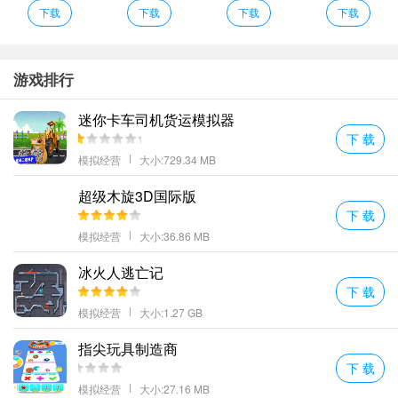
玩家需要通过种植和养殖来获得收益玩家也可以建造各种设施如饭
下载
下载
下载
下载
店商店咖啡厅等为城镇的发展做出贡献。
随着关卡的提高玩家可以种植越来越多的庄稼获得更多的产品来赚
钱
游戏排行
生产出售各种各样的产品将农场生意越做越大！缝纫机和织布机可
迷你卡车司机货运模拟器
制作精美的服装
下 载
玩家可以在游戏中体验各种不同的农作物种植了解不同植物的不同
模拟经营
大小:729.34 MB
种植方式学习各种不同知识。
农场经营基层做起说明
超级木旋3D国际版
下 载
建造码头出售农产品建造加工厂生产各种食品赚取更多金币
模拟经营
大小:36.86 MB
还会有很多额外有趣的植物处理手段乐趣十足。
游戏玩法非常休闲还可以合理布局建筑让小镇更加梦幻
冰火人逃亡记
下 载
当玩家完成了各种游戏任务的时候可以领取大量的奖励。
模拟经营
大小:1.27 GB
解锁培育更高等级的种子使用不同类型的化肥让种子更快的成熟能
够赚取更多的金币。
指尖玩具制造商
这款游戏有着轻松休闲的经营玩法简单容易上手的操作随时随地都
下 载
能够加入其中升级作物以提高生产力解锁全新的地块和场景在轻松
模拟经营
大小:27.16 MB