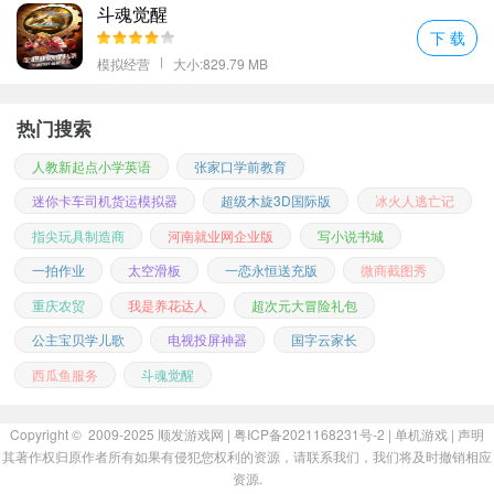
斗魂觉醒
下 载
模拟经营
大小:829.79 MB
热门搜索
人教新起点小学英语
张家口学前教育
迷你卡车司机货运模拟器
超级木旋3D国际版
冰火人逃亡记
指尖玩具制造商
河南就业网企业版
写小说书城
一拍作业
太空滑板
一恋永恒送充版
微商截图秀
重庆农贸
我是养花达人
超次元大冒险礼包
公主宝贝学儿歌
电视投屏神器
国字云家长
西瓜鱼服务
斗魂觉醒
Copyright © 2009-2025
顺发游戏网
| 粤ICP备2021168231号-2 |
单机游戏
|
声明
其著作权归原作者所有如果有侵犯您权利的资源，请联系我们，我们将及时撤销相应
资源.