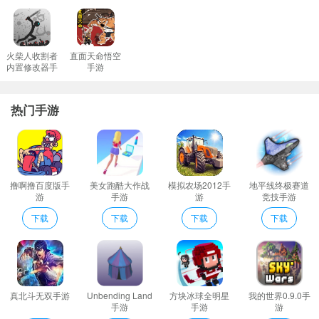
5、特色在于其丰富的玩法和自由度。玩家可以根据自己的喜好来设
计自己的农场和城镇从而实现自己的梦想。
6、每天都有不同的种植管理任务完成不同的任务会把你的农场经营
火柴人收割者
直面天命悟空
内置修改器手
手游
的井井有条获得更多不同的奖励。
游
农场经营基层做起评价
热门手游
农场经营基层做起游戏中有多种多样的植物可以供玩玩家种植。
不断升级和购买道具帮助你更好的发展
轻松经营农场收获无限欢乐！您可以在农场里种植小麦和玉米等作
物即使从不下雨它们也能茁壮成长。
撸啊撸百度版手
美女跑酷大作战
模拟农场2012手
地平线终极赛道
在农场经营物语游戏中玩家需要不断地提升自己的技能和经验以应
游
手游
游
竞技手游
对越来越复杂的游戏挑战。
下载
下载
下载
下载
农场经营基层做起亮点
比如鲜花可以用来吸引蝴蝶。打造一个展现您个人特色的农场说不
定您的好友也能从中获得装饰农场的灵感哦！
农场经营物语是一款以农场和城镇建设为主题的模拟经营游戏。玩
真北斗无双手游
Unbending Land
方块冰球全明星
我的世界0.9.0手
家可以在游戏中扮演一位初入农场的新手农民。
手游
手游
游