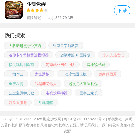
斗魂觉醒
下 载
冒险解谜
大小:829.79 MB
热门搜索
人教新起点小学英语
张家口学前教育
迷你卡车司机货运模拟器
超级木旋3D国际版
冰火人逃亡记
指尖玩具制造商
河南就业网企业版
写小说书城
一拍作业
太空滑板
一恋永恒送充版
微商截图秀
重庆农贸
我是养花达人
超次元大冒险礼包
公主宝贝学儿歌
电视投屏神器
国字云家长
西瓜鱼服务
斗魂觉醒
Copyright © 2009-2025
顺发游戏网
| 粤ICP备2021168231号-2 |
单机游戏
|
声明
其著作权归原作者所有如果有侵犯您权利的资源，请联系我们，我们将及时撤销相应
资源.