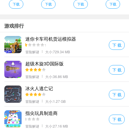
精彩剧情：游戏中有许多高潮迭起的剧情让你随时随地沉浸在这个
下载
下载
下载
下载
神奇的魔物世界之中。
种类丰富的动物类型每种动物都有着自己独特的攻击方式针对他们
的弱点将他们捕获住。
游戏排行
超多的模式和精彩的玩法乐趣都十分的精彩而且游戏中还有多种的
迷你卡车司机货运模拟器
模式让玩家来体验。
下 载
在原始的森林中进行探索多种不同类型的关卡和生存模式带你体验
冒险解谜
大小:729.34 MB
最为真实的原始大陆感受刺激的冒险之旅。
超级木旋3D国际版
多种不同类型的场景可以进行自由地探索在神奇的大陆上展开有趣
下 载
的冒险组建自己的军团。
冒险解谜
大小:36.86 MB
多种野兽战斗技能全新推出上线即可自由领取得到；
精彩有趣的故事给你身临其境的体验探索广阔的世界开始你的冒
冰火人逃亡记
下 载
险。
冒险解谜
大小:1.27 GB
更多好玩的手游，请持续关注顺发游戏网
指尖玩具制造商
下 载
冒险解谜
大小:27.16 MB