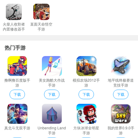
你的养成技巧打造属于自己的强力队伍。
3、这款游戏有着庞大数量的动物可以进行驯服各种不同的地图中有
着各类独特的动物不断地进行战斗迅速组建最强大的动物军团。
火柴人收割者
直面天命悟空
内置修改器手
手游
4、大型地图场景展开奇妙的冒险组建自己的军团;
游
5、后来时间长了也就慢慢的适应了就开始用最短的时间培养最强的
热门手游
野兽早日登顶。
野生驯兽师说明
游戏有着非常精致细腻的手绘画风各种不同的场景也是相当的精美
给玩家带来非常好的视觉效果体验。
撸啊撸百度版手
美女跑酷大作战
模拟农场2012手
地平线终极赛道
买卖已知的动物并且可以使用独特的动物利用动物特性让战斗更加
游
手游
游
竞技手游
精彩享受战略战争的乐趣。
下载
下载
下载
下载
我们训兽师也是这样但是让人觉得很惊讶的是我们的契约是有时间
限制的！等到了一定的回合数。
绝美画风：游戏采用唯美画风栩栩如生的画面给玩家带来身临其境
的游戏体验。
真北斗无双手游
Unbending Land
方块冰球全明星
我的世界0.9.0手
野生驯兽师亮点
手游
手游
游