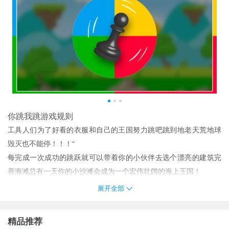
你跳我跳游戏规则
工具人们为了好看的衣服和自己的王国努力跳吧跳到地老天荒地球
毁灭也不能停！！！“
每完成一次成功的跳跃就可以带着你的小伙伴去选个漂亮的建筑完
善海滩总有一天你的小沙滩会成为一个宏伟壮阔的海上王国！
美丽华丽的背景主题带给玩家终极的视觉盛宴。
展开全部
游戏玩起来是非常的有趣味的游戏的操作非常的简单感受却非常的
真实很多有趣的游戏模式等玩家去尝试去探索
精品推荐
玩家对这款游戏十分喜爱挑战更多的游戏玩法克服重重阻碍。