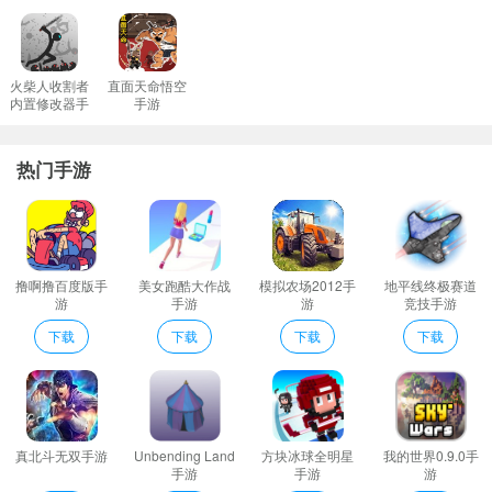
你跳我跳编辑心得
1、好友聊天功能：可以添加好友与好友聊天查询好友的位置等
2、每日酷贴(游戏心得潮流时尚等)赛事纵横
火柴人收割者
直面天命悟空
内置修改器手
手游
3、游戏的难度可以自主选择但需要一定的方式才会完美。
游
4、游戏提供额外的道具可以帮助玩家更快地到达关卡。
热门手游
5、玩家将享受这款完美的游戏挑战更多游戏玩法克服更多困难。
你跳我跳介绍
玩家将拥有最激动人心的游戏体验并感受到更加完美的游戏进度。
全新的世界排行榜你们到底能否登到顶峰呢？还有视觉的辅助彻底
撸啊撸百度版手
美女跑酷大作战
模拟农场2012手
地平线终极赛道
的放松你们眼睛。
游
手游
游
竞技手游
游戏适合玩家们用空闲时间玩可以打发自己多余的时间。
下载
下载
下载
下载
这个真正有趣的游戏是有趣的儿童游戏。
游戏剧情故事设计非常的有趣玩家在游戏中可以体验到全新的冒险
闯关体验。
游戏内的道具非常的多道具帮助玩家闯关。不断地帮助玩家很好的
真北斗无双手游
Unbending Land
方块冰球全明星
我的世界0.9.0手
玩明白游戏。
手游
手游
游