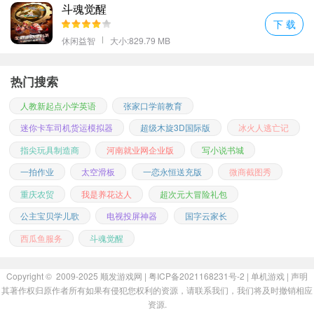
斗魂觉醒
下 载
休闲益智
大小:829.79 MB
热门搜索
人教新起点小学英语
张家口学前教育
迷你卡车司机货运模拟器
超级木旋3D国际版
冰火人逃亡记
指尖玩具制造商
河南就业网企业版
写小说书城
一拍作业
太空滑板
一恋永恒送充版
微商截图秀
重庆农贸
我是养花达人
超次元大冒险礼包
公主宝贝学儿歌
电视投屏神器
国字云家长
西瓜鱼服务
斗魂觉醒
Copyright © 2009-2025
顺发游戏网
| 粤ICP备2021168231号-2 |
单机游戏
|
声明
其著作权归原作者所有如果有侵犯您权利的资源，请联系我们，我们将及时撤销相应
资源.